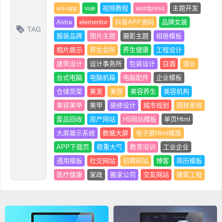
uni-app
vue
视频教程
wordpress
主题开发
Astra
elementor
抖音APP源码
品牌女装
TAG
服装品牌
图片主题
摄影主题
相册模板
相片展示
养生会所
养生健康
工程设计
建筑设计
设计事务所
包装设计
白酒
酒业
台式电脑
电脑机箱
电脑配件
企业模板
仓储货架
美发
美容
美容养生
美容机构
美容美甲
美甲
装修设计
城市规划
园林景观
废品回收
房产网站
H5网站模板
单页Html
大屏展示系统
数据大屏
电子屏Html模版
APP下载页
稳重大气
教育培训
工业企业
通用模板
社交网站
招聘网站
博客
简历模板
医疗健康
家政
搬家公司
交友网站
建筑工程