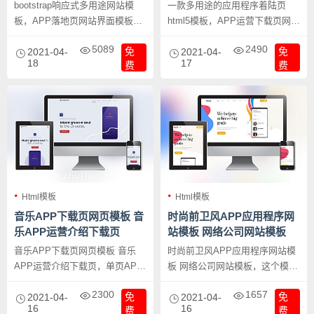
bootstrap响应式多用途网站模
一款多用途的应用程序着陆页
板，APP落地页网站界面模板
html5模板，APP运营下载页网站
APP下载单页模板，又一个APP
模板 APP着陆页模版下载，包含
5089
2490
免
免
运营公司网站单页模板，界面设
2021-04-
两个单页。适用于：应用程序、
2021-04-
18
17
费
费
计前卫时尚。
产品和管理面板。所有页面都经
过W3C验证并完全响应式布局。
Html模板
Html模板
音乐APP下载页网页模板 音
时尚前卫风APP应用程序网
乐APP运营介绍下载页
站模板 网络公司网站模板
音乐APP下载页网页模板 音乐
时尚前卫风APP应用程序网站模
APP运营介绍下载页，单页APP
板 网络公司网站模板，这个模板
展示及下载页。
风格非常年轻，给人以活力实足
2300
1657
免
免
2021-04-
的感觉。
2021-04-
16
16
费
费