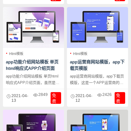
Html模板
Html模板
app功能介绍网站模板 单页
app运营商网站模版，app下
html响应式APP介绍页面
载页模版
app功能介绍网站模板 单页html
app运营商网站模版，app下载页
响应式APP介绍页面，虽然是单
模版，这是一个APP运营商的整
页，但是内容基本都有，挺完善
个网站模板，设计以蓝色为主，
2849
2426
免
免
的，APP运营公司用于公司的介
2021-04-
界面布局大气，大公司大品牌的
2021-04-
13
12
费
费
绍APP的展示站非常的完美。
不二之选。