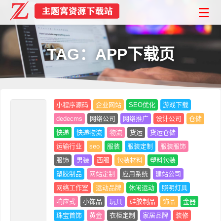
TAG：APP下载页
小程序源码
企业网站
SEO优化
游戏下载
dedecms
网络公司
网络推广
设计公司
仓储
快递
快递物流
物流
货运
货运仓储
运输行业
seo
服装
服装定制
服装服饰
服饰
男装
西服
包装材料
塑料包装
塑胶制品
网站定制
应用系统
建站公司
网络工作室
运动品牌
休闲运动
照明灯具
响应式
小饰品
玩具
硅胶制品
饰品
金器
珠宝首饰
黄金
衣柜定制
家居品牌
装修