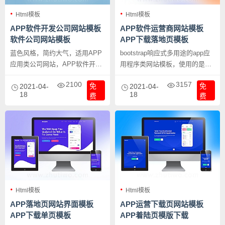
Html模板
Html模板
APP软件开发公司网站模板
APP软件运营商网站模板
软件公司网站模板
APP下载落地页模板
蓝色风格，简约大气，适用APP
bootstrap响应式多用途的app应
应用类公司网站，APP软件开发
用程序类网站模板，使用的是
公司网站模板 软件公司网站模
Bootstrap 4框架。此模板易于定
2100
3157
免
免
板。
2021-04-
制，完全响应，支持所有现代浏
2021-04-
18
18
费
费
览器和设备，APP软件运营商网
站模板 APP下载落地页模板。
Html模板
Html模板
APP落地页网站界面模板
APP运营下载页网站模板
APP下载单页模板
APP着陆页模版下载