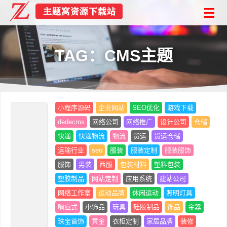
TAG：CMS主题
小程序源码
企业网站
SEO优化
游戏下载
dedecms
网络公司
网络推广
设计公司
仓储
快递
快递物流
物流
货运
货运仓储
运输行业
seo
服装
服装定制
服装服饰
服饰
男装
西服
包装材料
塑料包装
塑胶制品
网站定制
应用系统
建站公司
网络工作室
运动品牌
休闲运动
照明灯具
响应式
小饰品
玩具
硅胶制品
饰品
金器
珠宝首饰
黄金
衣柜定制
家居品牌
装修