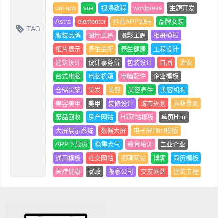
uni-app
vue
视频教程
wordpress
主题开发
Astra
elementor
抖音APP源码
品牌女装
TAG
服装品牌
图片主题
摄影主题
相册模板
相片展示
养生会所
养生健康
工程设计
建筑设计
设计事务所
包装设计
白酒
酒业
台式电脑
电脑机箱
电脑配件
企业模板
仓储货架
美发
美容
美容养生
美容机构
美容美甲
美甲
装修设计
城市规划
园林景观
废品回收
房产网站
H5网站模板
单页Html
大屏展示系统
数据大屏
电子屏Html模版
APP下载页
稳重大气
教育培训
工业企业
通用模板
社交网站
招聘网站
博客
简历模板
医疗健康
家政
搬家公司
交友网站
建筑工程