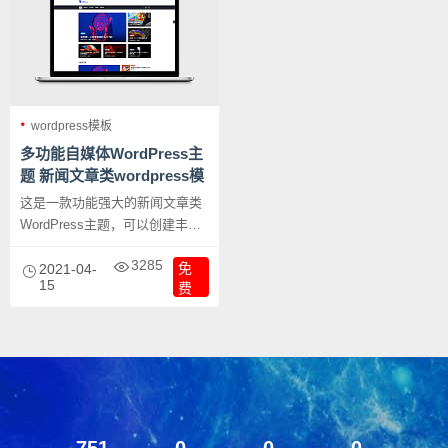
wordpress模板
多功能自媒体WordPress主
题 新闻文章类wordpress模
版下载
这是一款功能强大的新闻文章类
WordPress主题，可以创建丰富
多彩的各种样式，非常灵活的各
3285
免
种布局，高度可以自定义，并且
2021-04-
15
费
不需要有编程知识的人都可轻松
操作，模版采用拖拽式操作，即
可制造出无与伦比的美丽网站
来，各种强大的DIY的强大的功
能，无限种可能等你来创造。
751
0
0
0