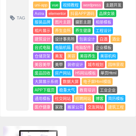
uni-app
vue
视频教程
wordpress
主题开发
Astra
elementor
抖音APP源码
品牌女装
TAG
服装品牌
图片主题
摄影主题
相册模板
相片展示
养生会所
养生健康
工程设计
建筑设计
设计事务所
包装设计
白酒
酒业
台式电脑
电脑机箱
电脑配件
企业模板
仓储货架
美发
美容
美容养生
美容机构
美容美甲
美甲
装修设计
城市规划
园林景观
废品回收
房产网站
H5网站模板
单页Html
大屏展示系统
数据大屏
电子屏Html模版
APP下载页
稳重大气
教育培训
工业企业
通用模板
社交网站
招聘网站
博客
简历模板
医疗健康
家政
搬家公司
交友网站
建筑工程