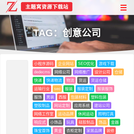
TAG：创意公司
小程序源码
企业网站
SEO优化
游戏下载
dedecms
网络公司
网络推广
设计公司
仓储
快递
快递物流
物流
货运
货运仓储
运输行业
seo
服装
服装定制
服装服饰
服饰
男装
西服
包装材料
塑料包装
塑胶制品
网站定制
应用系统
建站公司
网络工作室
运动品牌
休闲运动
照明灯具
响应式
小饰品
玩具
硅胶制品
饰品
金器
珠宝首饰
黄金
衣柜定制
家居品牌
装修