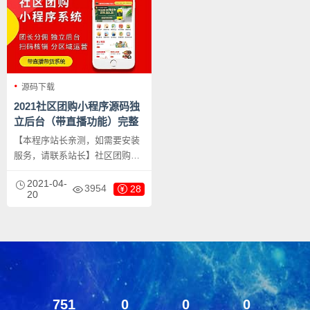
源码下载
2021社区团购小程序源码独
立后台（带直播功能）完整
运营版
【本程序站长亲测，如需要安装
服务，请联系站长】社区团购是
以微信为载体整合多个社区群资
2021-04-
源，形成商空集中化管理运营的
3954
28
20
预售+团购的社区商业模式，主
要销售场景是由各快递代收点、
社区使得店、社区物业、业主等
发起的社区微信群，每个群都相
当于一个社区店。本社区团购源
码分为两个版本，一个带直播版
本，一个不带直播版本，在压缩
751
0
0
0
包内自已选择安装小程序。