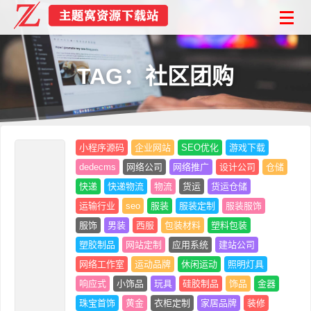
TAG：社区团购
小程序源码
企业网站
SEO优化
游戏下载
dedecms
网络公司
网络推广
设计公司
仓储
快递
快递物流
物流
货运
货运仓储
运输行业
seo
服装
服装定制
服装服饰
服饰
男装
西服
包装材料
塑料包装
塑胶制品
网站定制
应用系统
建站公司
网络工作室
运动品牌
休闲运动
照明灯具
响应式
小饰品
玩具
硅胶制品
饰品
金器
珠宝首饰
黄金
衣柜定制
家居品牌
装修