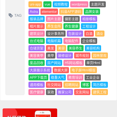
uni-app
vue
视频教程
wordpress
主题开发
Astra
elementor
抖音APP源码
品牌女装
TAG
服装品牌
图片主题
摄影主题
相册模板
相片展示
养生会所
养生健康
工程设计
建筑设计
设计事务所
包装设计
白酒
酒业
台式电脑
电脑机箱
电脑配件
企业模板
仓储货架
美发
美容
美容养生
美容机构
美容美甲
美甲
装修设计
城市规划
园林景观
废品回收
房产网站
H5网站模板
单页Html
大屏展示系统
数据大屏
电子屏Html模版
APP下载页
稳重大气
教育培训
工业企业
通用模板
社交网站
招聘网站
博客
简历模板
医疗健康
家政
搬家公司
交友网站
建筑工程