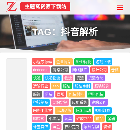
TAG：抖音解析
小程序源码
企业网站
SEO优化
游戏下载
dedecms
网络公司
网络推广
设计公司
仓储
快递
快递物流
物流
货运
货运仓储
运输行业
seo
服装
服装定制
服装服饰
服饰
男装
西服
包装材料
塑料包装
塑胶制品
网站定制
应用系统
建站公司
网络工作室
运动品牌
休闲运动
照明灯具
响应式
小饰品
玩具
硅胶制品
饰品
金器
珠宝首饰
黄金
衣柜定制
家居品牌
装修