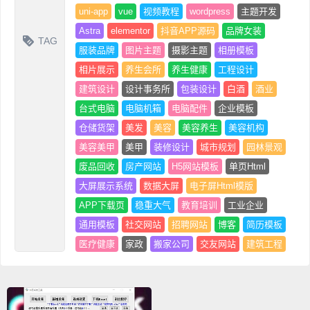
uni-app
vue
视频教程
wordpress
主题开发
Astra
elementor
抖音APP源码
品牌女装
TAG
服装品牌
图片主题
摄影主题
相册模板
相片展示
养生会所
养生健康
工程设计
建筑设计
设计事务所
包装设计
白酒
酒业
台式电脑
电脑机箱
电脑配件
企业模板
仓储货架
美发
美容
美容养生
美容机构
美容美甲
美甲
装修设计
城市规划
园林景观
废品回收
房产网站
H5网站模板
单页Html
大屏展示系统
数据大屏
电子屏Html模版
APP下载页
稳重大气
教育培训
工业企业
通用模板
社交网站
招聘网站
博客
简历模板
医疗健康
家政
搬家公司
交友网站
建筑工程