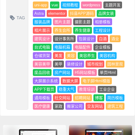
uni-app
vue
视频教程
wordpress
主题开发
Astra
elementor
抖音APP源码
品牌女装
TAG
服装品牌
图片主题
摄影主题
相册模板
相片展示
养生会所
养生健康
工程设计
建筑设计
设计事务所
包装设计
白酒
酒业
台式电脑
电脑机箱
电脑配件
企业模板
仓储货架
美发
美容
美容养生
美容机构
美容美甲
美甲
装修设计
城市规划
园林景观
废品回收
房产网站
H5网站模板
单页Html
大屏展示系统
数据大屏
电子屏Html模版
APP下载页
稳重大气
教育培训
工业企业
通用模板
社交网站
招聘网站
博客
简历模板
医疗健康
家政
搬家公司
交友网站
建筑工程