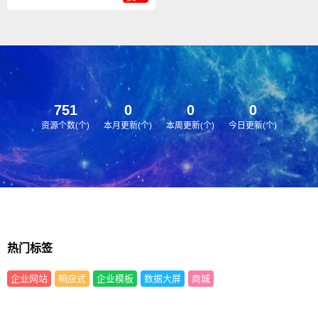
751
0
0
0
资源个数(个)
本月更新(个)
本周更新(个)
今日更新(个)
热门标签
企业网站
响应式
企业模板
数据大屏
商城