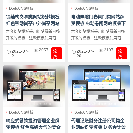
DedeCMS模板
DedeCMS模板
钢结构岗亭类网站织梦模板
电动伸缩门卷闸门类网站织
红色移动岗亭户外岗亭网站
梦模板 电动卷闸网站模板下
模板下载
载
本套织梦模板采用织梦最新内核
本套织梦模板采用织梦最新内核
开发的模板，这款模板使用范围
开发的模板，这款模板使用范围
广，不仅仅局限于一类型的企
广，不仅仅局限于一类型的企
2057
2197
免
免
业，亭户岗亭、移动岗亭类的网
2021-07-
业，电动伸缩门、电动卷闸类的
2021-07-
21
20
费
费
站都可以用该模板。
网站都可以用该模板。
DedeCMS模板
DedeCMS模板
响应式餐饮投资管理企业织
代理记账财务注册公司类企
梦模板 红色高级大气的美食
业网站织梦模板 财务会计公