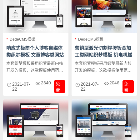
DedeCMS模板
DedeCMS模板
响应式极简个人博客自媒体
营销型激光切割焊接钣金加
类织梦模板 文章博客类网站
工类网站织梦模板 机电机械
模板下载
类网站模板下载
本套织梦模板采用织梦最新内核
本套织梦模板采用织梦最新内核
开发的模板，这款模板使用范围
开发的模板，这款模板使用范围
广，不仅仅局限于一类型的企
广，不仅仅局限于一类型的企
2340
2046
免
免
业，博客自媒体、文章博客类的
2021-07-
业，机电机械、钣金加工类的网
2021-07-
22
22
费
费
网站都可以用该模板。这是一套
站都可以用该模板。
非常适合个人博客的模版，操作
简单。