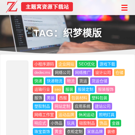
TAG：织梦模版
小程序源码
企业网站
SEO优化
游戏下载
dedecms
网络公司
网络推广
设计公司
仓储
快递
快递物流
物流
货运
货运仓储
运输行业
seo
服装
服装定制
服装服饰
服饰
男装
西服
包装材料
塑料包装
塑胶制品
网站定制
应用系统
建站公司
网络工作室
运动品牌
休闲运动
照明灯具
响应式
小饰品
玩具
硅胶制品
饰品
金器
珠宝首饰
黄金
衣柜定制
家居品牌
装修