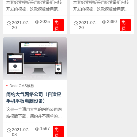
餐饮集团网站模板下载
司网站模板下载
本套织梦模板采用织梦最新内核
本套织梦模板采用织梦最新内核
开发的模板，这款模板使用范围
开发的模板，这款模板使用范围
广，不仅仅局限于一类型的企
广，不仅仅局限于一类型的企
2025
2380
免
免
业，餐饮投资、美食餐饮管理类
2021-07-
业，财务记账、财务会计类的网
2021-07-
20
20
费
费
的网站都可以用该模板。你只需
站都可以用该模板。你只需要把
要把图片和文章内容换成你的即
图片和文章内容换成你的即可，
可，颜色都可以修改，改完让你
颜色都可以修改，改完让你耳目
耳目一新的感觉！布局规整，利
一新的感觉！布局规整，利于用
于用户体验，手工书写
户体验，手工书写DIV+CSS，代
DIV+CSS，代码精简。
码精简。
DedeCMS模板
简约大气网络公司（自适应
手机平板电脑设备）
这是一个通用大气的网络公司网
站模版下载，简约并不简单的设
计，自适应手机平板及电脑设
1567
免
备，详情请见演示。
2021-07-
08
费