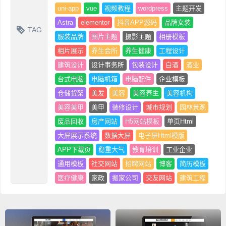
uni-app
vue
视频教程
wordpress
主题开发
Astra
elementor
抖音APP源码
品牌女装
TAG
服装品牌
图片主题
摄影主题
相册模板
相片展示
养生会所
养生健康
工程设计
建筑设计
设计事务所
包装设计
白酒
酒业
台式电脑
电脑机箱
电脑配件
企业模板
仓储货架
美发
美容
美容养生
美容机构
美容美甲
美甲
装修设计
城市规划
园林景观
废品回收
房产网站
H5网站模板
单页Html
大屏展示系统
数据大屏
电子屏Html模版
APP下载页
稳重大气
教育培训
工业企业
通用模板
社交网站
招聘网站
博客
简历模板
医疗健康
家政
搬家公司
交友网站
建筑工程