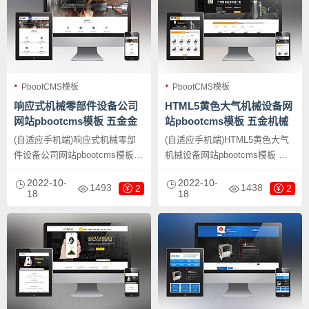
PbootCMS模板
PbootCMS模板
响应式机械零部件设备公司
HTML5黄色大气机械设备网
网站pbootcms模板 五金金
站pbootcms模板 五金机械
属机械设备网站源码下载
通用公司网站源码下载
(自适应手机端)响应式机械零部
(自适应手机端)HTML5黄色大气
件设备公司网站pbootcms模板
机械设备网站pbootcms模板 五
五金金属机械设备网站源码下
金机械通用公司网站源码下载，
2022-10-
2022-10-
载，PbootCMS内核开发的网站
PbootCMS内核开发的网站模
1493
1438
2
2
18
18
模板，该模板适用于机械零部件
板，该模板适用于机械设备网
设备网站、五金机械网站等企
站、五金机械网站等企业，当然
业，当然其他行业也可以做，只
其他行业也可以做，只需要把文
需要把文字图片换成其他行业的
字图片换成其他行业的即可；
即可；