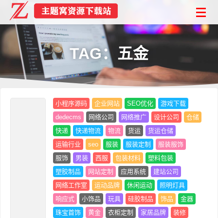
TAG：五金
小程序源码
企业网站
SEO优化
游戏下载
dedecms
网络公司
网络推广
设计公司
仓储
快递
快递物流
物流
货运
货运仓储
运输行业
seo
服装
服装定制
服装服饰
服饰
男装
西服
包装材料
塑料包装
塑胶制品
网站定制
应用系统
建站公司
网络工作室
运动品牌
休闲运动
照明灯具
响应式
小饰品
玩具
硅胶制品
饰品
金器
珠宝首饰
黄金
衣柜定制
家居品牌
装修