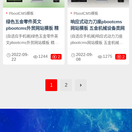
PbootCMS模板
PbootCMS模板
绿色五金零件英文
响应式动力刀座pbootcms
pbootcms外贸网站模板 精
网站模板 五金机械设备类网
密模具零件加工类网站源码
站源码下载
(自适应手机端)绿色五金零件英
(自适应手机端)响应式动力刀座
下载
文pbootcms外贸网站模板 精密
pbootcms网站模板 五金机械设
模具零件加工类网站源码下载，
备类网站源码下载，PbootCMS
2022-09-
2022-09-
PbootCMS内核开发的网站模
内核开发的网站模板，该模板适
1244
1275
2
2
22
08
板，该模板适用于英文外贸网站
用于动力刀座网站模板、五金机
模板、五金零件网站等企业，当
械网站等企业，当然其他行业也
然其他行业也可以做，只需要把
可以做，只需要把文字图片换成
文字图片换成其他行业的即可；
其他行业的即可；
1
2