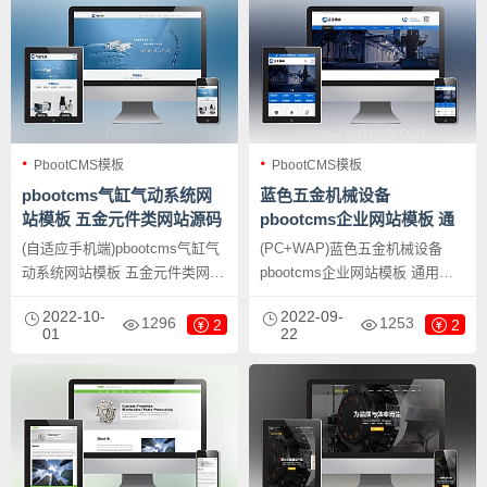
等企业，当然其他行业也可以
做，只需要把文字图片换成其他
做，只需要把文字图片换成其他
行业的即可；
行业的即可；
PbootCMS模板
PbootCMS模板
pbootcms气缸气动系统网
蓝色五金机械设备
站模板 五金元件类网站源码
pbootcms企业网站模板 通
下载
用营销型网站源码下载
(自适应手机端)pbootcms气缸气
(PC+WAP)蓝色五金机械设备
动系统网站模板 五金元件类网站
pbootcms企业网站模板 通用营
源码下载，PbootCMS内核开发
销型网站源码下载，PbootCMS
2022-10-
2022-09-
的网站模板，该模板适用于气缸
内核开发的网站模板，该模板适
1296
1253
2
2
01
22
气动网站、五金元件网站等企
用于营销型网站模板、五金机械
业，当然其他行业也可以做，只
网站等企业，当然其他行业也可
需要把文字图片换成其他行业的
以做，只需要把文字图片换成其
即可；
他行业的即可；