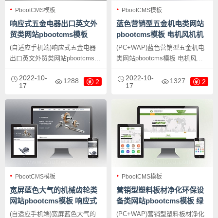
PbootCMS模板
PbootCMS模板
响应式五金电器出口英文外
蓝色营销型五金机电类网站
贸类网站pbootcms模板
pbootcms模板 电机风机机
HTML5五金电子产品外贸网
械设备网站源码下载
(自适应手机端)响应式五金电器
(PC+WAP)蓝色营销型五金机电
站源码下载
出口英文外贸类网站pbootcms模
类网站pbootcms模板 电机风机
板 HTML5五金电子产品外贸网站
机械设备网站源码下载，
2022-10-
2022-10-
源码下载，PbootCMS内核开发
PbootCMS内核开发的网站模
1288
1327
2
2
17
17
的网站模板，该模板适用于五金
板，该模板适用于营销型网站、
外贸网站、电子产品外贸网站等
机械设备网站等企业，当然其他
企业，当然其他行业也可以做，
行业也可以做，只需要把文字图
只需要把文字图片换成其他行业
片换成其他行业的即可；
的即可；
PbootCMS模板
PbootCMS模板
宽屏蓝色大气的机械齿轮类
营销型塑料板材净化环保设
网站pbootcms模板 响应式
备类网站pbootcms模板 绿
五金轴承加工制造网站源码
色环保五金板材网站模板下
(自适应手机端)宽屏蓝色大气的
(PC+WAP)营销型塑料板材净化