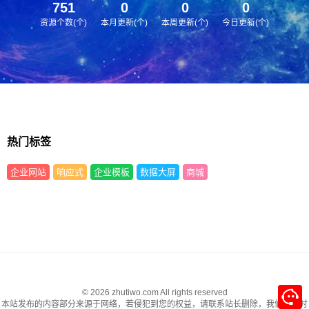
751
0
0
0
资源个数(个)
本月更新(个)
本周更新(个)
今日更新(个)
热门标签
企业网站
响应式
企业模板
数据大屏
商城
© 2026 zhutiwo.com All rights reserved
本站发布的内容部分来源于网络，若侵犯到您的权益，请联系站长删除，我们将及时