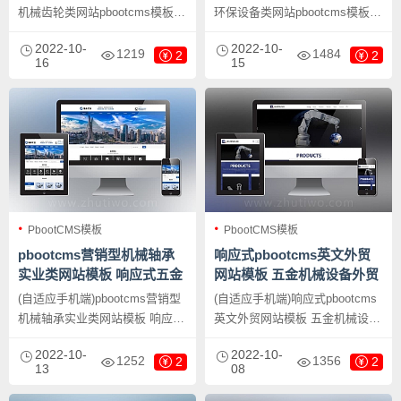
下载
载
机械齿轮类网站pbootcms模板
环保设备类网站pbootcms模板
响应式五金轴承加工制造网站源
绿色环保五金板材网站模板下
2022-10-
2022-10-
码下载，PbootCMS内核开发的
载，PbootCMS内核开发的网站
1219
1484
2
2
16
15
网站模板，该模板适用于机械齿
模板，该模板适用于营销型网
轮网站、五金轴承网站等企业，
站、塑料板材网站、五金网站等
当然其他行业也可以做，只需要
企业，当然其他行业也可以做，
把文字图片换成其他行业的即
只需要把文字图片换成其他行业
可；
的即可；
PbootCMS模板
PbootCMS模板
pbootcms营销型机械轴承
响应式pbootcms英文外贸
实业类网站模板 响应式五金
网站模板 五金机械设备外贸
机械设备企业网站源码下载
网站源码下载
(自适应手机端)pbootcms营销型
(自适应手机端)响应式pbootcms
机械轴承实业类网站模板 响应式
英文外贸网站模板 五金机械设备
五金机械设备企业网站源码下
外贸网站源码下载，PbootCMS
2022-10-
2022-10-
载，PbootCMS内核开发的网站
内核开发的网站模板，该模板适
1252
1356
2
2
13
08
模板，该模板适用于机械轴承网
用于外贸网站、五金机械外贸网
站、营销型网站、五金设备网站
站等企业，当然其他行业也可以