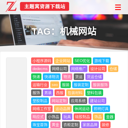
TAG：机械网站
小程序源码
企业网站
SEO优化
游戏下载
dedecms
网络公司
网络推广
设计公司
仓储
快递
快递物流
物流
货运
货运仓储
运输行业
seo
服装
服装定制
服装服饰
服饰
男装
西服
包装材料
塑料包装
塑胶制品
网站定制
应用系统
建站公司
网络工作室
运动品牌
休闲运动
照明灯具
响应式
小饰品
玩具
硅胶制品
饰品
金器
珠宝首饰
黄金
衣柜定制
家居品牌
装修