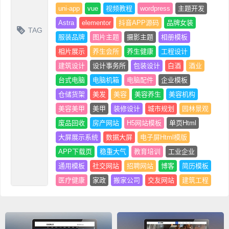
uni-app
vue
视频教程
wordpress
主题开发
Astra
elementor
抖音APP源码
品牌女装
TAG
服装品牌
图片主题
摄影主题
相册模板
相片展示
养生会所
养生健康
工程设计
建筑设计
设计事务所
包装设计
白酒
酒业
台式电脑
电脑机箱
电脑配件
企业模板
仓储货架
美发
美容
美容养生
美容机构
美容美甲
美甲
装修设计
城市规划
园林景观
废品回收
房产网站
H5网站模板
单页Html
大屏展示系统
数据大屏
电子屏Html模版
APP下载页
稳重大气
教育培训
工业企业
通用模板
社交网站
招聘网站
博客
简历模板
医疗健康
家政
搬家公司
交友网站
建筑工程