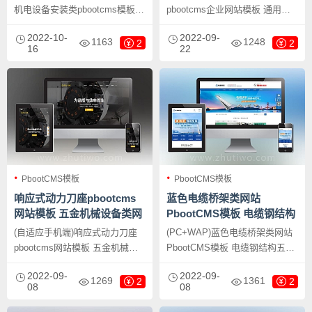
机电设备安装类pbootcms模板
pbootcms企业网站模板 通用营
html5机电安装工程网站模板下
销型网站源码下载，PbootCMS
2022-10-
2022-09-
载，PbootCMS内核开发的网站
内核开发的网站模板，该模板适
1163
1248
2
2
16
22
模板，该模板适用于蓝色机械网
用于营销型网站模板、五金机械
站模板、机电设备pbootcms模板
网站等企业，当然其他行业也可
等企业，当然其他行业也可以
以做，只需要把文字图片换成其
做，只需要把文字图片换成其他
他行业的即可；
行业的即可；
PbootCMS模板
PbootCMS模板
响应式动力刀座pbootcms
蓝色电缆桥架类网站
网站模板 五金机械设备类网
PbootCMS模板 电缆钢结构
站源码下载
五金机械网站源码下载
(自适应手机端)响应式动力刀座
(PC+WAP)蓝色电缆桥架类网站
pbootcms网站模板 五金机械设
PbootCMS模板 电缆钢结构五金
备类网站源码下载，PbootCMS
机械网站源码下载，PbootCMS
2022-09-
2022-09-
内核开发的网站模板，该模板适
内核开发的网站模板，该模板适
1269
1361
2
2
08
08
用于动力刀座网站模板、五金机
用于电缆桥架网站、五金钢结构
械网站等企业，当然其他行业也
网站等企业，当然其他行业也可