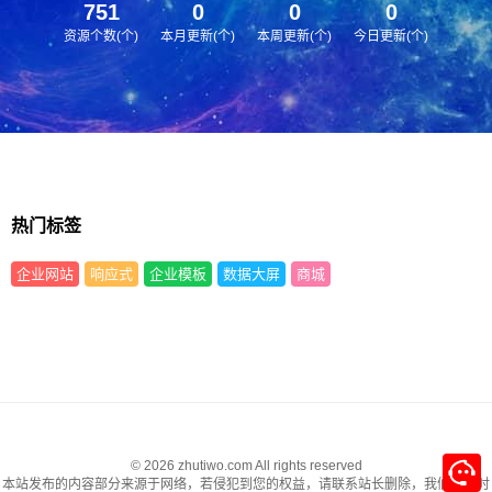
751
0
0
0
资源个数(个)
本月更新(个)
本周更新(个)
今日更新(个)
热门标签
企业网站
响应式
企业模板
数据大屏
商城
© 2026 zhutiwo.com All rights reserved
本站发布的内容部分来源于网络，若侵犯到您的权益，请联系站长删除，我们将及时