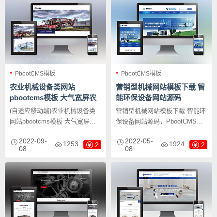
可以做，只需要把文字图片换成
以做，只需要把文字图片换成其
其他行业的即可；
他行业的即可；
PbootCMS模板
PbootCMS模板
农业机械设备类网站
营销型机械网站模板下载 智
pbootcms模板 大气宽屏农
能环保设备网站源码
耕设备网站源码下载
(自适应移动端)农业机械设备类
营销型机械网站模板下载 智能环
网站pbootcms模板 大气宽屏农
保设备网站源码，PbootCMS内
耕设备网站源码下载，
核开发的网站模板，该模板适用
2022-09-
2022-05-
PbootCMS内核开发的网站模
于环保设备网站、蓝色机械设备
1253
1924
2
2
08
08
板，该模板适用于农业机械网
网站等企业，当然其他行业也可
站、农耕设备网站等企业，当然
以做，只需要把文字图片换成其
其他行业也可以做，只需要把文
他行业的即可；PC+WAP，同一
字图片换成其他行业的即可；
个后台，数据即时同步，简单适
用！附带测试数据！