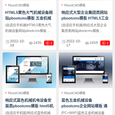
PbootCMS模板
PbootCMS模板
HTML5黄色大气机械设备网
响应式大型企业集团类网站
站pbootcms模板 五金机械
pbootcms模板 HTML5工业
通用公司网站源码下载
机械设备网站源码下载
(自适应手机端)HTML5黄色大气
(自适应手机端)响应式大型企业
机械设备网站pbootcms模板 五
集团类网站pbootcms模板
金机械通用公司网站源码下载，
HTML5工业机械设备网站源码下
2022-10-
2022-10-
PbootCMS内核开发的网站模
载，PbootCMS内核开发的网站
1435
1659
2
2
18
17
板，该模板适用于机械设备网
模板，该模板适用于企业集团网
站、五金机械网站等企业，当然
站模板、工业机械网站源码等企
其他行业也可以做，只需要把文
业，当然其他行业也可以做，只
字图片换成其他行业的即可；
需要把文字图片换成其他行业的
即可；
PbootCMS模板
PbootCMS模板
响应式蓝色机械机电设备安
蓝色五金机械设备
装类pbootcms模板 html5机
pbootcms企业网站模板 通
电安装工程网站模板下载
用营销型网站源码下载
(自适应手机版)响应式蓝色机械
(PC+WAP)蓝色五金机械设备