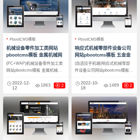
PbootCMS模板
PbootCMS模板
机械设备零件加工类网站
响应式机械零部件设备公司
pbootcms模板 金属机械网
网站pbootcms模板 五金金
站源码下载
属机械设备网站源码下载
(PC+WAP)机械设备零件加工类
(自适应手机端)响应式机械零部
网站pbootcms模板 金属机械网
件设备公司网站pbootcms模板
站源码下载，PbootCMS内核开
五金金属机械设备网站源码下
2022-12-
2022-10-
发的网站模板，该模板适用于机
载，PbootCMS内核开发的网站
1863
1489
2
2
12
18
械设备网站、金属机械网站等企
模板，该模板适用于机械零部件
业，当然其他行业也可以做，只
设备网站、五金机械网站等企
需要把文字图片换成其他行业的
业，当然其他行业也可以做，只
即可；
需要把文字图片换成其他行业的
即可；