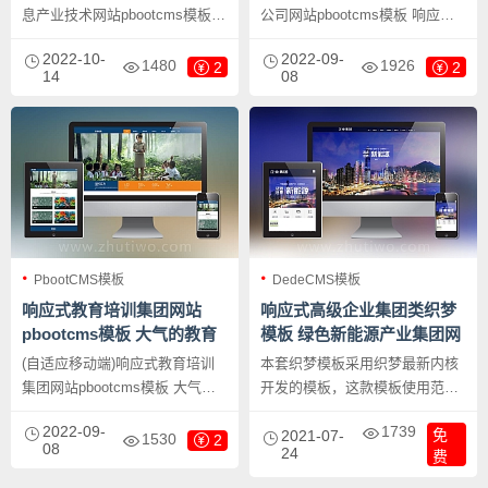
息产业技术网站pbootcms模板
公司网站pbootcms模板 响应式
高新科技企业集团网站源码下
建筑集团网站源码下载，
2022-10-
2022-09-
载，PbootCMS内核开发的网站
PbootCMS内核开发的网站模
1480
1926
2
2
14
08
模板，该模板适用于信息产业技
板，该模板适用于建筑工程公司
术网站、企业集团网站等企业，
网站、建筑集团网站等企业，当
当然其他行业也可以做，只需要
然其他行业也可以做，只需要把
把文字图片换成其他行业的即
文字图片换成其他行业的即可；
可；
PbootCMS模板
DedeCMS模板
响应式教育培训集团网站
响应式高级企业集团类织梦
pbootcms模板 大气的教育
模板 绿色新能源产业集团网
培训机构网站源码下载
站模板下载
(自适应移动端)响应式教育培训
本套织梦模板采用织梦最新内核
集团网站pbootcms模板 大气的
开发的模板，这款模板使用范围
教育培训机构网站源码下载，
广，不仅仅局限于一类型的企
2022-09-
1739
免
PbootCMS内核开发的网站模
业，集团企业、新能源产业类的
2021-07-
1530
2
08
24
费
板，该模板适用于教育培训网
网站模板网站类的网站都可以用
站、培训机构网站等企业，当然
该模板。