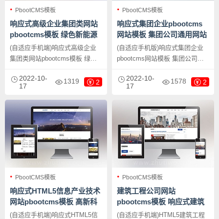
PbootCMS模板
PbootCMS模板
响应式高级企业集团类网站
响应式集团企业pbootcms
pbootcms模板 绿色新能源
网站模板 集团公司通用网站
产业集团网站源码下载
源码下载
(自适应手机端)响应式高级企业
(自适应手机版)响应式集团企业
集团类网站pbootcms模板 绿色
pbootcms网站模板 集团公司通
新能源产业集团网站源码下载，
用网站源码下载，PbootCMS内
2022-10-
2022-10-
PbootCMS内核开发的网站模
核开发的网站模板，该模板适用
1319
1578
2
2
17
17
板，该模板适用于集团企业网
于集团网站模板、企业通用网站
站、能源产业网站等企业，当然
模板等企业，当然其他行业也可
其他行业也可以做，只需要把文
以做，只需要把文字图片换成其
字图片换成其他行业的即可；
他行业的即可；
PbootCMS模板
PbootCMS模板
响应式HTML5信息产业技术
建筑工程公司网站
网站pbootcms模板 高新科
pbootcms模板 响应式建筑
技企业集团网站源码下载
集团网站源码下载
(自适应手机端)响应式HTML5信
(自适应手机端)HTML5建筑工程