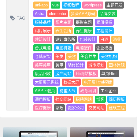
uni-app
vue
视频教程
wordpress
主题开发
Astra
elementor
抖音APP源码
品牌女装
TAG
服装品牌
图片主题
摄影主题
相册模板
相片展示
养生会所
养生健康
工程设计
建筑设计
设计事务所
包装设计
白酒
酒业
台式电脑
电脑机箱
电脑配件
企业模板
仓储货架
美发
美容
美容养生
美容机构
美容美甲
美甲
装修设计
城市规划
园林景观
废品回收
房产网站
H5网站模板
单页Html
大屏展示系统
数据大屏
电子屏Html模版
APP下载页
稳重大气
教育培训
工业企业
通用模板
社交网站
招聘网站
博客
简历模板
医疗健康
家政
搬家公司
交友网站
建筑工程