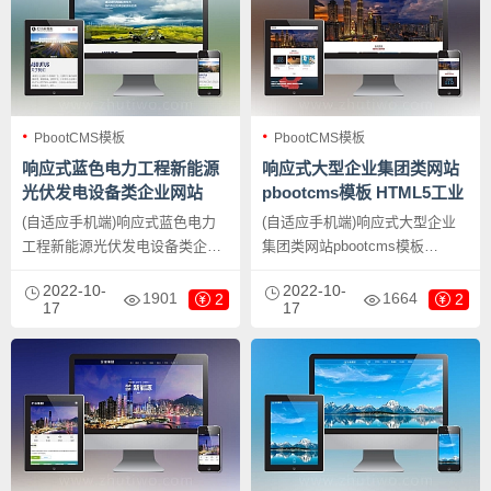
PbootCMS模板
PbootCMS模板
响应式蓝色电力工程新能源
响应式大型企业集团类网站
光伏发电设备类企业网站
pbootcms模板 HTML5工业
pbootcms模板 公司集团网
机械设备网站源码下载
(自适应手机端)响应式蓝色电力
(自适应手机端)响应式大型企业
站源码下载
工程新能源光伏发电设备类企业
集团类网站pbootcms模板
网站pbootcms模板 公司集团网
HTML5工业机械设备网站源码下
2022-10-
2022-10-
站源码下载，PbootCMS内核开
载，PbootCMS内核开发的网站
1901
1664
2
2
17
17
发的网站模板，该模板适用于公
模板，该模板适用于企业集团网
司集团网站、电力工程网站等企
站模板、工业机械网站源码等企
业，当然其他行业也可以做，只
业，当然其他行业也可以做，只
需要把文字图片换成其他行业的
需要把文字图片换成其他行业的
即可；
即可；