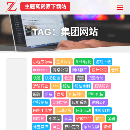
TAG：集团网站
小程序源码
企业网站
SEO优化
游戏下载
dedecms
网络公司
网络推广
设计公司
仓储
快递
快递物流
物流
货运
货运仓储
运输行业
seo
服装
服装定制
服装服饰
服饰
男装
西服
包装材料
塑料包装
塑胶制品
网站定制
应用系统
建站公司
网络工作室
运动品牌
休闲运动
照明灯具
响应式
小饰品
玩具
硅胶制品
饰品
金器
珠宝首饰
黄金
衣柜定制
家居品牌
装修