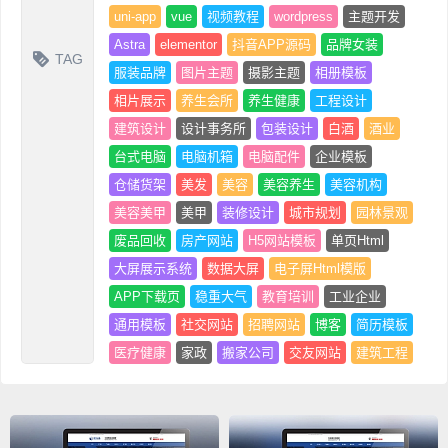
uni-app
vue
视频教程
wordpress
主题开发
Astra
elementor
抖音APP源码
品牌女装
TAG
服装品牌
图片主题
摄影主题
相册模板
相片展示
养生会所
养生健康
工程设计
建筑设计
设计事务所
包装设计
白酒
酒业
台式电脑
电脑机箱
电脑配件
企业模板
仓储货架
美发
美容
美容养生
美容机构
美容美甲
美甲
装修设计
城市规划
园林景观
废品回收
房产网站
H5网站模板
单页Html
大屏展示系统
数据大屏
电子屏Html模版
APP下载页
稳重大气
教育培训
工业企业
通用模板
社交网站
招聘网站
博客
简历模板
医疗健康
家政
搬家公司
交友网站
建筑工程