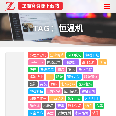
TAG：恒温机
小程序源码
企业网站
SEO优化
游戏下载
dedecms
网络公司
网络推广
设计公司
仓储
快递
快递物流
物流
货运
货运仓储
运输行业
seo
服装
服装定制
服装服饰
服饰
男装
西服
包装材料
塑料包装
塑胶制品
网站定制
应用系统
建站公司
网络工作室
运动品牌
休闲运动
照明灯具
响应式
小饰品
玩具
硅胶制品
饰品
金器
珠宝首饰
黄金
衣柜定制
家居品牌
装修