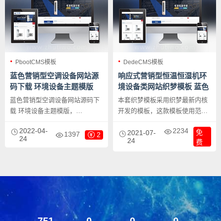
PbootCMS模板
DedeCMS模板
蓝色营销型空调设备网站源
响应式营销型恒温恒湿机环
码下载 环境设备主题模版
境设备类网站织梦模板 蓝色
营销型空调设备网站模板
蓝色营销型空调设备网站源码下
本套织梦模板采用织梦最新内核
载 环境设备主题模版，
开发的模板，这款模板使用范围
PbootCMS内核开发的网站模
广，不仅仅局限于一类型的企
2022-04-
2234
免
板，该模板适用于营销型网站、
业，营销型网站、空调设备、恒
2021-07-
1397
2
24
24
费
空调设备、恒温机恒湿机等企
温机恒湿机类的网站模板网站类
业，当然其他行业也可以做，只
的网站都可以用该模板。
需要把文字图片换成其他行业的
即可；响应式，同一个后台，数
据即时同步，简单适用！附带测
试数据！
751
0
0
0