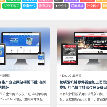
APP下载页
稳重大气
教育培训
工业企业
通用模板
社交网站
招
CMS模板
DedeCMS模板
备生产企业网站模板下载 溶剂
营销型机械零件钣金加工类网
站模版
模板 红色精工精密仪器设备
下载
生产企业网站模板下载 溶剂萃取网
本套织梦模板采用织梦最新内核开
PbootCMS内核开发的网站模板，
板，这款模板使用范围广，营销型
用于溶剂萃取网站、仪器设备网站
钣金加工类网站织梦模板 红色精