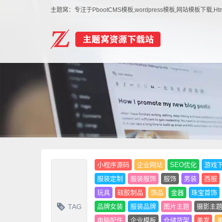
主题窝：专注于PbootCMS模板,wordpress模板,网站模板下
小程序源码
企业网站
SEO优化
游戏
服装定制
服装服饰
服饰
男装
西服
玩具
硅胶制品
饰品
金器
珠宝首饰
TAG
品牌女装
服装品牌
图片主题
摄影主
电脑配件
企业模板
仓储货架
美发