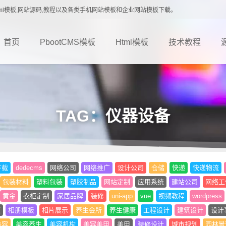
载,Html模板,网站源码,教程以及各类手机网站模板和企业网站模板下载。
首页
PbootCMS模板
Html模板
技术教程
TAG：仪器设备
下载
dedecms
网络公司
网络推广
设计公司
仓储
快递
快递物流
包装材料
塑料包装
塑胶制品
网站定制
应用系统
建站公司
网络工
黄金
衣柜定制
家居品牌
装修
uni-app
vue
视频教程
wordpress
题
相册模板
相片展示
养生会所
养生健康
工程设计
建筑设计
设计
美容
美容养生
美容机构
美容美甲
美甲
装修设计
城市规划
园林景