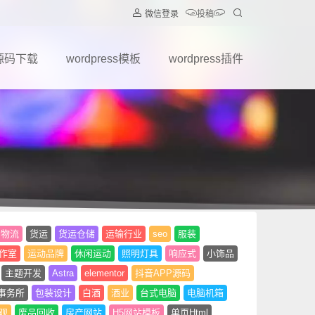
微信登录
投稿
源码下载
wordpress模板
wordpress插件
物流
货运
货运仓储
运输行业
seo
服装
作室
运动品牌
休闲运动
照明灯具
响应式
小饰品
主题开发
Astra
elementor
抖音APP源码
事务所
包装设计
白酒
酒业
台式电脑
电脑机箱
观
废品回收
房产网站
H5网站模板
单页Html