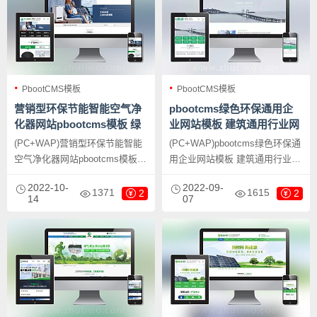
PbootCMS模板
PbootCMS模板
营销型环保节能智能空气净
pbootcms绿色环保通用企
化器网站pbootcms模板 绿
业网站模板 建筑通用行业网
色节能环保企业网站源码下
站源码下载
(PC+WAP)营销型环保节能智能
(PC+WAP)pbootcms绿色环保通
载
空气净化器网站pbootcms模板
用企业网站模板 建筑通用行业网
绿色节能环保企业网站源码下
站源码下载，PbootCMS内核开
2022-10-
2022-09-
载，PbootCMS内核开发的网站
发的网站模板，该模板适用于通
1371
1615
2
2
14
07
模板，该模板适用于环保企业网
用企业网站、环保企业网站等企
站、空气净化器网站等企业，当
业，当然其他行业也可以做，只
然其他行业也可以做，只需要把
需要把文字图片换成其他行业的
文字图片换成其他行业的即可；
即可；