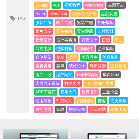
uni-app
vue
视频教程
wordpress
主题开发
Astra
elementor
抖音APP源码
品牌女装
TAG
服装品牌
图片主题
摄影主题
相册模板
相片展示
养生会所
养生健康
工程设计
建筑设计
设计事务所
包装设计
白酒
酒业
台式电脑
电脑机箱
电脑配件
企业模板
仓储货架
美发
美容
美容养生
美容机构
美容美甲
美甲
装修设计
城市规划
园林景观
废品回收
房产网站
H5网站模板
单页Html
大屏展示系统
数据大屏
电子屏Html模版
APP下载页
稳重大气
教育培训
工业企业
通用模板
社交网站
招聘网站
博客
简历模板
医疗健康
家政
搬家公司
交友网站
建筑工程