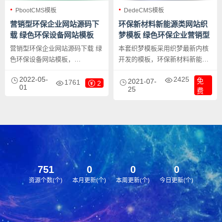
PbootCMS模板
DedeCMS模板
营销型环保企业网站源码下
环保新材料新能源类网站织
载 绿色环保设备网站模板
梦模板 绿色环保企业营销型
网站模板下载
营销型环保企业网站源码下载 绿
本套织梦模板采用织梦最新内核
色环保设备网站模板，
开发的模板，环保新材料新能源
PbootCMS内核开发的网站模
类网站织梦模板 绿色环保企业营
2022-05-
2425
免
板，该模板适用于环保设备网
销型网站模板下载，这款模板使
2021-07-
1761
2
01
25
费
站、环保企业网站等企业，当然
用范围广，不仅仅局限于一类型
其他行业也可以做，只需要把文
的企业，环保新能源、环保企
字图片换成其他行业的即可；
业、营销型类的网站都可以用该
PC+WAP，同一个后台，数据即
模板。
时同步，简单适用！附带测试数
据！
751
0
0
0
资源个数(个)
本月更新(个)
本周更新(个)
今日更新(个)