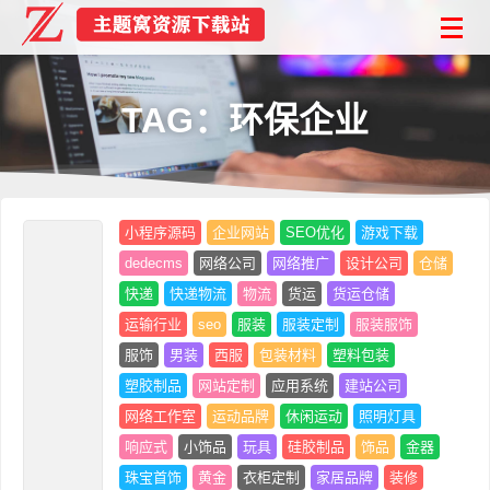
TAG：环保企业
小程序源码
企业网站
SEO优化
游戏下载
dedecms
网络公司
网络推广
设计公司
仓储
快递
快递物流
物流
货运
货运仓储
运输行业
seo
服装
服装定制
服装服饰
服饰
男装
西服
包装材料
塑料包装
塑胶制品
网站定制
应用系统
建站公司
网络工作室
运动品牌
休闲运动
照明灯具
响应式
小饰品
玩具
硅胶制品
饰品
金器
珠宝首饰
黄金
衣柜定制
家居品牌
装修