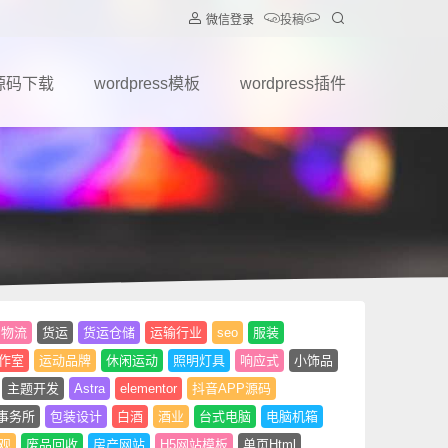
微信登录
投稿
源码下载
wordpress模板
wordpress插件
物流
货运
货运仓储
运输行业
seo
服装
作室
运动品牌
休闲运动
照明灯具
响应式
小饰品
主题开发
Astra
elementor
抖音APP源码
事务所
包装设计
白酒
酒业
台式电脑
电脑机箱
观
废品回收
房产网站
H5网站模板
单页Html