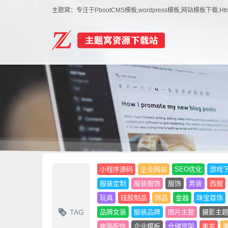
主题窝：专注于PbootCMS模板,wordpress模板,网站模板下
小程序源码
企业网站
SEO优化
游戏
服装定制
服装服饰
服饰
男装
西服
玩具
硅胶制品
饰品
金器
珠宝首饰
TAG
品牌女装
服装品牌
图片主题
摄影主
电脑配件
企业模板
仓储货架
美发