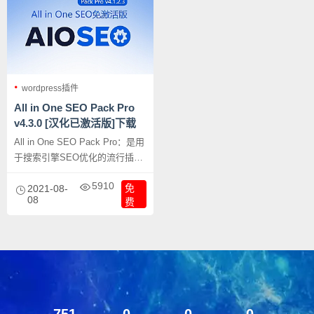
wordpress插件
All in One SEO Pack Pro
v4.3.0 [汉化已激活版]下载
All in One SEO Pack Pro：是用
于搜索引擎SEO优化的流行插件
之一，在WordPress上有超过2百
5910
免
万个活动安装。该插件的控制面
2021-08-
08
费
板分为三个主要部分-常规设置，
XML Sitemap和功能管理器。与
Yoast SEO插件类似都是
wordpress中数一数二的SEO优
化插件。
751
0
0
0