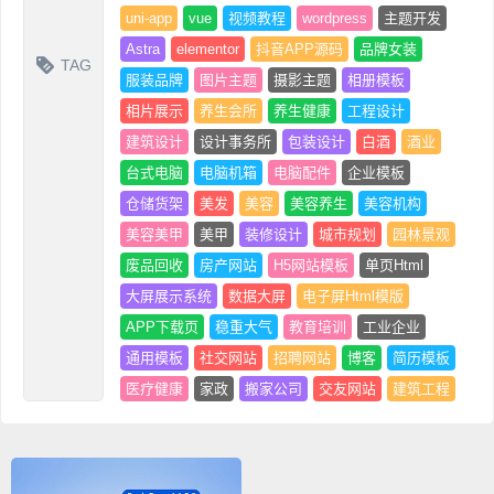
uni-app
vue
视频教程
wordpress
主题开发
Astra
elementor
抖音APP源码
品牌女装
TAG
服装品牌
图片主题
摄影主题
相册模板
相片展示
养生会所
养生健康
工程设计
建筑设计
设计事务所
包装设计
白酒
酒业
台式电脑
电脑机箱
电脑配件
企业模板
仓储货架
美发
美容
美容养生
美容机构
美容美甲
美甲
装修设计
城市规划
园林景观
废品回收
房产网站
H5网站模板
单页Html
大屏展示系统
数据大屏
电子屏Html模版
APP下载页
稳重大气
教育培训
工业企业
通用模板
社交网站
招聘网站
博客
简历模板
医疗健康
家政
搬家公司
交友网站
建筑工程