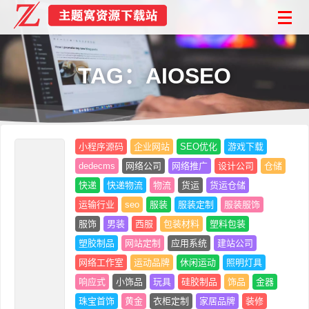
TAG：AIOSEO
小程序源码
企业网站
SEO优化
游戏下载
dedecms
网络公司
网络推广
设计公司
仓储
快递
快递物流
物流
货运
货运仓储
运输行业
seo
服装
服装定制
服装服饰
服饰
男装
西服
包装材料
塑料包装
塑胶制品
网站定制
应用系统
建站公司
网络工作室
运动品牌
休闲运动
照明灯具
响应式
小饰品
玩具
硅胶制品
饰品
金器
珠宝首饰
黄金
衣柜定制
家居品牌
装修