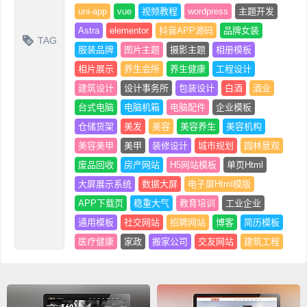
uni-app
vue
视频教程
wordpress
主题开发
Astra
elementor
抖音APP源码
品牌女装
TAG
服装品牌
图片主题
摄影主题
相册模板
相片展示
养生会所
养生健康
工程设计
建筑设计
设计事务所
包装设计
白酒
酒业
台式电脑
电脑机箱
电脑配件
企业模板
仓储货架
美发
美容
美容养生
美容机构
美容美甲
美甲
装修设计
城市规划
园林景观
废品回收
房产网站
H5网站模板
单页Html
大屏展示系统
数据大屏
电子屏Html模版
APP下载页
稳重大气
教育培训
工业企业
通用模板
社交网站
招聘网站
博客
简历模板
医疗健康
家政
搬家公司
交友网站
建筑工程