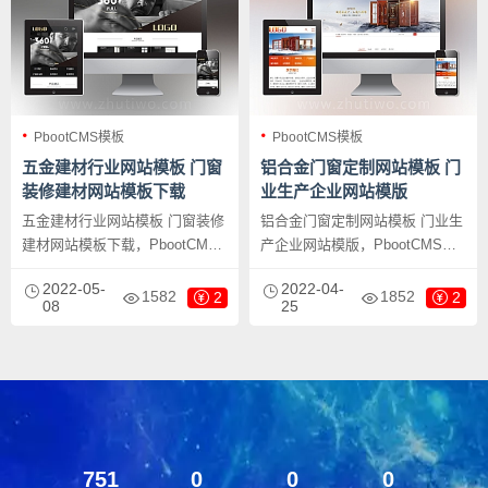
PbootCMS模板
PbootCMS模板
五金建材行业网站模板 门窗
铝合金门窗定制网站模板 门
装修建材网站模板下载
业生产企业网站模版
五金建材行业网站模板 门窗装修
铝合金门窗定制网站模板 门业生
建材网站模板下载，PbootCMS
产企业网站模版，PbootCMS内
内核开发的网站模板，该模板适
核开发的网站模板，该模板适用
2022-05-
2022-04-
用于门窗定制网站、五金建材网
于门窗网站、门窗网站等企业，
1582
1852
2
2
08
25
站等企业，当然其他行业也可以
当然其他行业也可以做，只需要
做，只需要把文字图片换成其他
把文字图片换成其他行业的即
行业的即可；PC+WAP，同一个
可；PC+WAP，同一个后台，数
后台，数据即时同步，简单适
据即时同步，简单适用！附带测
用！附带测试数据！
试数据！
751
0
0
0