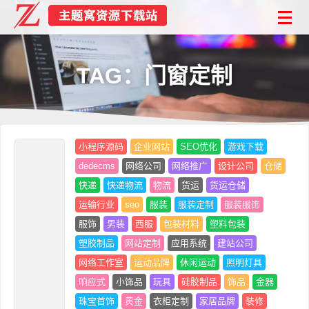
TAG：门窗定制
小程序源码
企业网站
SEO优化
游戏下载
dedecms
网络公司
网络推广
设计公司
仓储
快递
快递物流
物流
货运
货运仓储
运输行业
seo
服装
服装定制
服装服饰
服饰
男装
西服
包装材料
塑料包装
塑胶制品
网站定制
应用系统
建站公司
网络工作室
运动品牌
休闲运动
照明灯具
响应式
小饰品
玩具
硅胶制品
饰品
金器
珠宝首饰
黄金
衣柜定制
家居品牌
装修