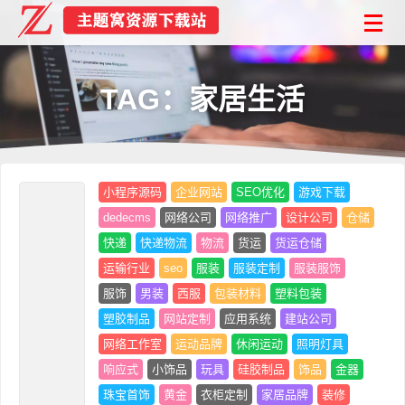
TAG：家居生活
小程序源码
企业网站
SEO优化
游戏下载
dedecms
网络公司
网络推广
设计公司
仓储
快递
快递物流
物流
货运
货运仓储
运输行业
seo
服装
服装定制
服装服饰
服饰
男装
西服
包装材料
塑料包装
塑胶制品
网站定制
应用系统
建站公司
网络工作室
运动品牌
休闲运动
照明灯具
响应式
小饰品
玩具
硅胶制品
饰品
金器
珠宝首饰
黄金
衣柜定制
家居品牌
装修