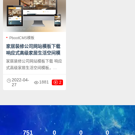
PbootCMS模板
家居装修公司网站模板下载
响应式高级家居生活空间模
板
家居装修公司网站模板下载 响应
式高级家居生活空间模板，
PbootCMS内核开发的网站模
2022-04-
板，该模板适用于家居生活、家
1881
2
27
居装修网站等企业，当然其他行
业也可以做，只需要把文字图片
换成其他行业的即可；自适应，
同一个后台，数据即时同步，简
单适用！附带测试数据！
751
0
0
0