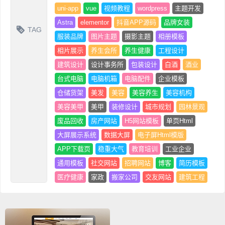
uni-app
vue
视频教程
wordpress
主题开发
Astra
elementor
抖音APP源码
品牌女装
TAG
服装品牌
图片主题
摄影主题
相册模板
相片展示
养生会所
养生健康
工程设计
建筑设计
设计事务所
包装设计
白酒
酒业
台式电脑
电脑机箱
电脑配件
企业模板
仓储货架
美发
美容
美容养生
美容机构
美容美甲
美甲
装修设计
城市规划
园林景观
废品回收
房产网站
H5网站模板
单页Html
大屏展示系统
数据大屏
电子屏Html模版
APP下载页
稳重大气
教育培训
工业企业
通用模板
社交网站
招聘网站
博客
简历模板
医疗健康
家政
搬家公司
交友网站
建筑工程