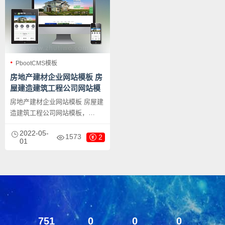
PbootCMS模板
房地产建材企业网站模板 房
屋建造建筑工程公司网站模
板
房地产建材企业网站模板 房屋建
造建筑工程公司网站模板，
PbootCMS内核开发的网站模
2022-05-
板，该模板适用于建筑工程网
1573
2
01
站、房屋地产网站等企业，当然
其他行业也可以做，只需要把文
字图片换成其他行业的即可；
PC+WAP，同一个后台，数据即
时同步，简单适用！附带测试数
据！
751
0
0
0