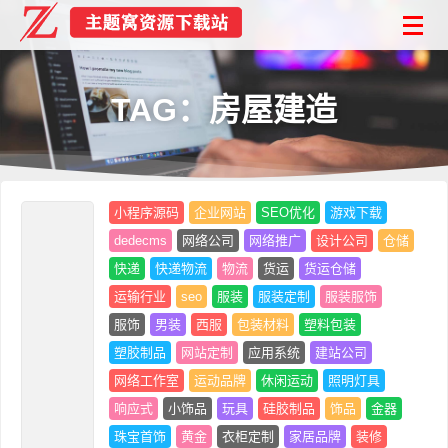
TAG：房屋建造
小程序源码
企业网站
SEO优化
游戏下载
dedecms
网络公司
网络推广
设计公司
仓储
快递
快递物流
物流
货运
货运仓储
运输行业
seo
服装
服装定制
服装服饰
服饰
男装
西服
包装材料
塑料包装
塑胶制品
网站定制
应用系统
建站公司
网络工作室
运动品牌
休闲运动
照明灯具
响应式
小饰品
玩具
硅胶制品
饰品
金器
珠宝首饰
黄金
衣柜定制
家居品牌
装修