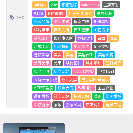
uni-app
vue
视频教程
wordpress
主题开发
Astra
elementor
抖音APP源码
品牌女装
TAG
服装品牌
图片主题
摄影主题
相册模板
相片展示
养生会所
养生健康
工程设计
建筑设计
设计事务所
包装设计
白酒
酒业
台式电脑
电脑机箱
电脑配件
企业模板
仓储货架
美发
美容
美容养生
美容机构
美容美甲
美甲
装修设计
城市规划
园林景观
废品回收
房产网站
H5网站模板
单页Html
大屏展示系统
数据大屏
电子屏Html模版
APP下载页
稳重大气
教育培训
工业企业
通用模板
社交网站
招聘网站
博客
简历模板
医疗健康
家政
搬家公司
交友网站
建筑工程