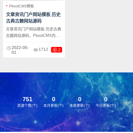
PbootCMS模板
文章资讯门户网站模板 历史
古典古籍网站源码
文章资讯门户网站模板 历史古典
古籍网站源码，PbootCMS内核
开发的网站模板，该模板适用于
2022-05-
古典书籍、历史文献网站等企
1712
2
01
业，当然其他行业也可以做，只
需要把文字图片换成其他行业的
即可；PC+WAP，同一个后台，
数据即时同步，简单适用！附带
测试数据！
751
0
0
0
资源个数(个)
本月更新(个)
本周更新(个)
今日更新(个)