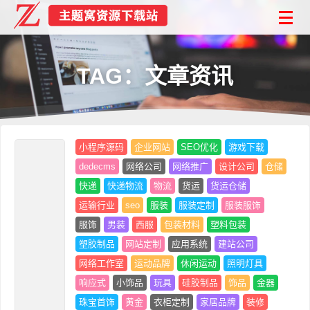
TAG：文章资讯
小程序源码
企业网站
SEO优化
游戏下载
dedecms
网络公司
网络推广
设计公司
仓储
快递
快递物流
物流
货运
货运仓储
运输行业
seo
服装
服装定制
服装服饰
服饰
男装
西服
包装材料
塑料包装
塑胶制品
网站定制
应用系统
建站公司
网络工作室
运动品牌
休闲运动
照明灯具
响应式
小饰品
玩具
硅胶制品
饰品
金器
珠宝首饰
黄金
衣柜定制
家居品牌
装修