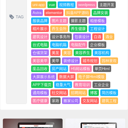
uni-app
vue
视频教程
wordpress
主题开发
Astra
elementor
抖音APP源码
品牌女装
TAG
服装品牌
图片主题
摄影主题
相册模板
相片展示
养生会所
养生健康
工程设计
建筑设计
设计事务所
包装设计
白酒
酒业
台式电脑
电脑机箱
电脑配件
企业模板
仓储货架
美发
美容
美容养生
美容机构
美容美甲
美甲
装修设计
城市规划
园林景观
废品回收
房产网站
H5网站模板
单页Html
大屏展示系统
数据大屏
电子屏Html模版
APP下载页
稳重大气
教育培训
工业企业
通用模板
社交网站
招聘网站
博客
简历模板
医疗健康
家政
搬家公司
交友网站
建筑工程