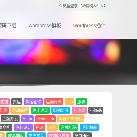
微信登录
投稿
源码下载
wordpress模板
wordpress插件
物流
货运
货运仓储
运输行业
seo
服装
作室
运动品牌
休闲运动
照明灯具
响应式
小饰品
主题开发
Astra
elementor
抖音APP源码
事务所
包装设计
白酒
酒业
台式电脑
电脑机箱
观
废品回收
房产网站
H5网站模板
单页Html