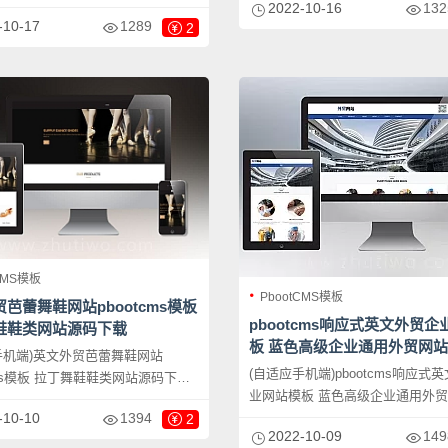
2022-10-16
132
站源码下载，PbootCMS内核开发
板适用于畜牧业网站、马匹饲养网
-10-17
1289
2
板，该模板适用于五金外贸网站、
网站等企业，当然其他行业也可以
外贸网站等企业，当然其他行业也
要把文字图片换成其他行业的即可
只需要把文字图片换成其他行业的
CMS模板
PbootCMS模板
芭蕾舞鞋网站pbootcms模板
pbootcms响应式英文外贸
鞋鞋类网站源码下载
板 蓝色高级企业通用外贸网
手机端)英文外贸芭蕾舞鞋网站
载
(自适应手机端)pbootcms响应式
cms模板 拉丁舞鞋鞋类网站源码下
业网站模板 蓝色高级企业通用外
ootCMS内核开发的网站模板，该模
-10-10
1394
下载，PbootCMS内核开发的网
2
鞋子鞋类网站、外贸网站等企业，
2022-10-09
149
模板适教育培训机构网站、小学学
行业也可以做，只需要把文字图片