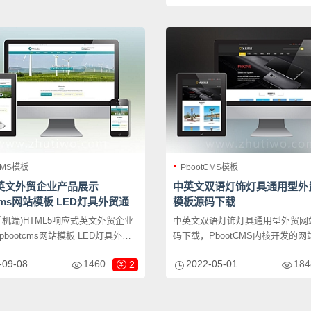
企业，当然其他行业也可以做，只
行业的即可；
字图片换成其他行业的即可；
CMS模板
PbootCMS模板
英文外贸企业产品展示
中英文双语灯饰灯具通用型外
tcms网站模板 LED灯具外贸通
模板源码下载
源码下载
手机端)HTML5响应式英文外贸企业
中英文双语灯饰灯具通用型外贸网
bootcms网站模板 LED灯具外贸
码下载，PbootCMS内核开发的
源码下载，PbootCMS内核开发的
该模板适用于中英文双语网站、LE
-09-08
1460
2022-05-01
184
2
，该模板适用于外贸网站模板、外
具网站等企业，当然其他行业也可
站源码等企业，当然其他行业也可
需要把文字图片换成其他行业的即
需要把文字图片换成其他行业的即
应，同一个后台，数据即时同步，