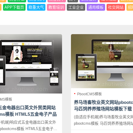
APP下载页
稳重大气
教育培训
工业企业
通用模板
社交网站
招
PbootCMS模板
CMS模板
养马场畜牧业英文网站pboot
五金电器出口英文外贸类网站
马匹饲养养殖场网站模板下载
tcms模板 HTML5五金电子产品
(自适应手机端)养马场畜牧业英文
站源码下载
手机端)响应式五金电器出口英文外
pbootcms模板 马匹饲养养殖场
bootcms模板 HTML5五金电子产
载，PbootCMS内核开发的网站