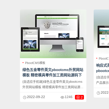
字图片换成其他行业的即可；
换成其他
Pboot
PbootCMS模板
响应式
绿色五金零件英文pbootcms外贸网站
pboo
模板 精密模具零件加工类网站源码下
用网站
(自适应
载
(自适应手机端)绿色五金零件英文pbootcms
产品展示p
外贸网站模板 精密模具零件加工类网站源码
通用网站
2022
下载，PbootCMS内核开发的网站模板，该
网站模板
2022-09-22
1246
2
模板适用于英文外贸网站模板、五金零件网
贸通用网
站等企业，当然其他行业也可以做，只需要
以做，只
把文字图片换成其他行业的即可；