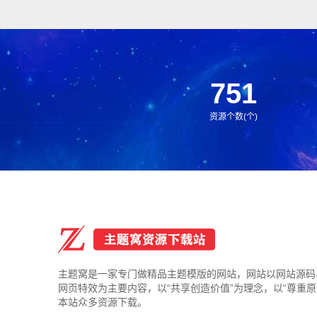
可；
751
资源个数(个)
主题窝是一家专门做精品主题模版的网站，网站以网站源码
网页特效为主要内容，以“共享创造价值”为理念，以“尊重原
本站众多资源下载。