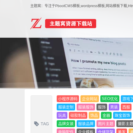
主题窝：专注于PbootCMS模板,wordpress模板,网站模板下
小程序源码
企业网站
SEO优化
游戏
服装定制
服装服饰
服饰
男装
西服
玩具
硅胶制品
饰品
金器
珠宝首饰
TAG
品牌女装
服装品牌
图片主题
摄影主
电脑配件
企业模板
仓储货架
美发