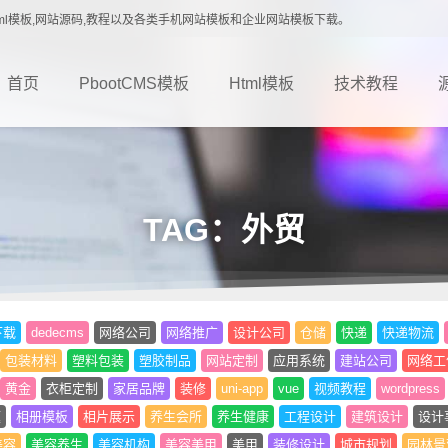
载,Html模板,网站源码,教程以及各类手机网站模板和企业网站模板下载。
首页
PbootCMS模板
Html模板
技术教程
TAG：外贸
下载
dedecms
网络公司
网络推广
设计公司
仓储
快递
快递物流
包装材料
塑料包装
塑胶制品
网站定制
应用系统
建站公司
网络工
黄金
衣柜定制
家居品牌
装修
uni-app
vue
视频教程
wordpress
题
相册模板
相片展示
养生会所
养生健康
工程设计
建筑设计
设计
美容
美容养生
美容机构
美容美甲
美甲
装修设计
城市规划
园林景