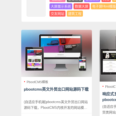
大屏展示系统
数据大屏
电子屏Html模版
交友网站
建筑工程
PbootCMS模板
Pboot
pbootcms英文外贸出口网站源码下载
响应式
pboo
(自适应手机端)pbootcms英文外贸出口网站
外贸网
(自适应
源码下载，PbootCMS内核开发的网站模
贸类网站p
板，该模板适用于英文外贸网站等企业，当