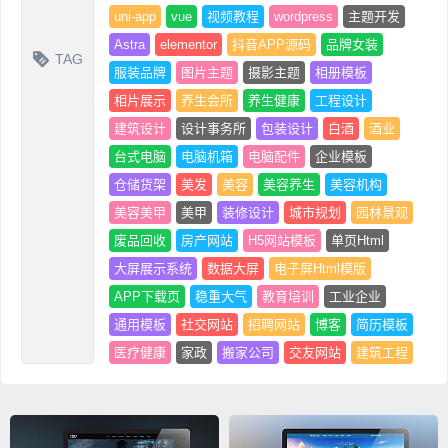
uni-app
vue
视频教程
wordpress
主题开发
Astra
elementor
抖音APP源码
品牌女装
TAG
服装品牌
图片主题
摄影主题
相册模板
相片展示
养生会所
养生健康
工程设计
建筑设计
设计事务所
包装设计
白酒
酒业
台式电脑
电脑机箱
电脑配件
企业模板
仓储货架
美发
美容
美容养生
美容机构
美容美甲
美甲
装修设计
城市规划
园林景观
废品回收
房产网站
H5网站模板
单页Html
大屏展示系统
数据大屏
电子屏Html模版
APP下载页
稳重大气
教育培训
工业企业
通用模板
社交网站
招聘网站
博客
简历模板
医疗健康
家政
搬家公司
交友网站
建筑工程