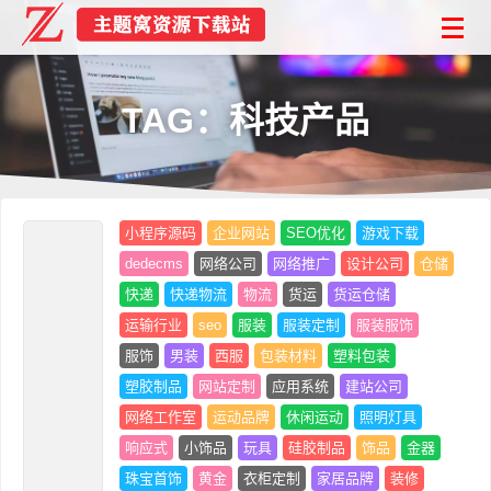
TAG：科技产品
小程序源码
企业网站
SEO优化
游戏下载
dedecms
网络公司
网络推广
设计公司
仓储
快递
快递物流
物流
货运
货运仓储
运输行业
seo
服装
服装定制
服装服饰
服饰
男装
西服
包装材料
塑料包装
塑胶制品
网站定制
应用系统
建站公司
网络工作室
运动品牌
休闲运动
照明灯具
响应式
小饰品
玩具
硅胶制品
饰品
金器
珠宝首饰
黄金
衣柜定制
家居品牌
装修