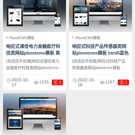
PbootCMS模板
PbootCMS模板
响应式通信电力金融医疗科
响应式科技产品传感器类网
技类网站pbootcms模板 黑
站pbootcms模板 html5蓝色
色智能医疗设备网站源码下
智能电子产品网站源码下载
(自适应手机端)响应式通信电力
(自适应手机版)响应式科技产品
载
金融医疗科技类网站pbootcms模
传感器类网站pbootcms模板
板 黑色智能医疗设备网站源码下
html5蓝色智能电子产品网站源码
2022-10-
2022-10-
载，PbootCMS内核开发的网站
下载，PbootCMS内核开发的网
1235
1287
2
2
17
16
模板，该模板适用于科技产品网
站模板，该模板适用于传感器网
站、智能医疗设备网站等企业，
站、电子科技产品网站等企业，
当然其他行业也可以做，只需要
当然其他行业也可以做，只需要
把文字图片换成其他行业的即
把文字图片换成其他行业的即
可；
可；