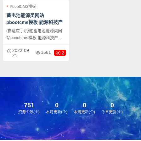
PbootCMS模板
蓄电池能源类网站
pbootcms模板 能源科技产
品网站源码下载
(自适应手机端)蓄电池能源类网
站pbootcms模板 能源科技产品
网站源码下载，PbootCMS内核
2022-09-
开发的网站模板，该模板适用于
1581
2
21
蓄电池网站模板、电池能源网站
等企业，当然其他行业也可以
做，只需要把文字图片换成其他
行业的即可；
751
0
0
0
资源个数(个)
本月更新(个)
本周更新(个)
今日更新(个)