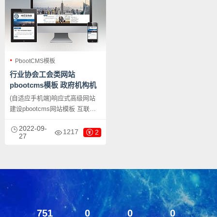
PbootCMS模板
行业协会工会类网站
pbootcms模板 政府机构机
关单位网站源码下载
(自适应手机端)响应式高级网站
建设pbootcms网站模板 互联网
营销类建站设计公司网站源码下
2022-09-
载，PbootCMS内核开发的网站
1217
2
27
模板，该模板适用于行业协会网
站、政府机构网站等企业，当然
其他行业也可以做，只需要把文
字图片换成其他行业的即可；
751
0
0
0