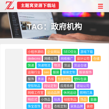
TAG：政府机构
小程序源码
企业网站
SEO优化
游戏下载
dedecms
网络公司
网络推广
设计公司
仓储
快递
快递物流
物流
货运
货运仓储
运输行业
seo
服装
服装定制
服装服饰
服饰
男装
西服
包装材料
塑料包装
塑胶制品
网站定制
应用系统
建站公司
网络工作室
运动品牌
休闲运动
照明灯具
响应式
小饰品
玩具
硅胶制品
饰品
金器
珠宝首饰
黄金
衣柜定制
家居品牌
装修