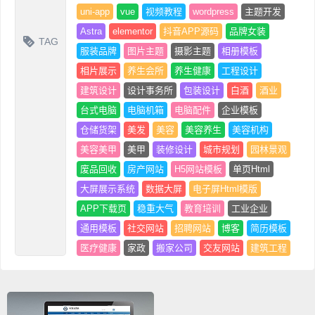
uni-app
vue
视频教程
wordpress
主题开发
Astra
elementor
抖音APP源码
品牌女装
TAG
服装品牌
图片主题
摄影主题
相册模板
相片展示
养生会所
养生健康
工程设计
建筑设计
设计事务所
包装设计
白酒
酒业
台式电脑
电脑机箱
电脑配件
企业模板
仓储货架
美发
美容
美容养生
美容机构
美容美甲
美甲
装修设计
城市规划
园林景观
废品回收
房产网站
H5网站模板
单页Html
大屏展示系统
数据大屏
电子屏Html模版
APP下载页
稳重大气
教育培训
工业企业
通用模板
社交网站
招聘网站
博客
简历模板
医疗健康
家政
搬家公司
交友网站
建筑工程