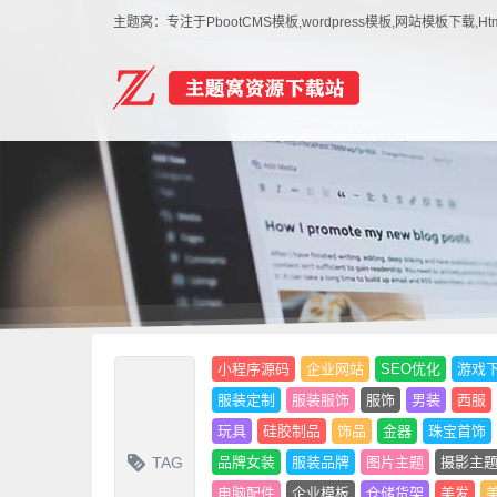
主题窝：专注于PbootCMS模板,wordpress模板,网站模板下
小程序源码
企业网站
SEO优化
游戏
服装定制
服装服饰
服饰
男装
西服
玩具
硅胶制品
饰品
金器
珠宝首饰
TAG
品牌女装
服装品牌
图片主题
摄影主
电脑配件
企业模板
仓储货架
美发