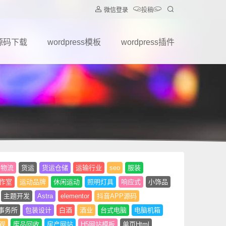
微信登录
投稿
源码下载
wordpress模板
wordpress插件
物流
货运
货运仓储
运输行业
seo
服装
作室
运动品牌
休闲运动
照明灯具
响应式
小饰品
主题开发
Astra
elementor
抖音APP源码
事务所
包装设计
白酒
酒业
台式电脑
电脑机箱
观
废品回收
房产网站
H5网站模板
单页Html