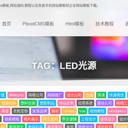
载,Html模板,网站源码,教程以及各类手机网站模板和企业网站模板下载。
首页
PbootCMS模板
Html模板
技术教程
TAG：LED光源
下载
dedecms
网络公司
网络推广
设计公司
仓储
快递
快递物流
包装材料
塑料包装
塑胶制品
网站定制
应用系统
建站公司
网络工
黄金
衣柜定制
家居品牌
装修
uni-app
vue
视频教程
wordpress
题
相册模板
相片展示
养生会所
养生健康
工程设计
建筑设计
设计
美容
美容养生
美容机构
美容美甲
美甲
装修设计
城市规划
园林景