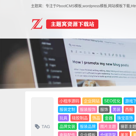
主题窝：专注于PbootCMS模板,wordpress模板,网站模板下
小程序源码
企业网站
SEO优化
游戏
服装定制
服装服饰
服饰
男装
西服
玩具
硅胶制品
饰品
金器
珠宝首饰
TAG
品牌女装
服装品牌
图片主题
摄影主
电脑配件
企业模板
仓储货架
美发