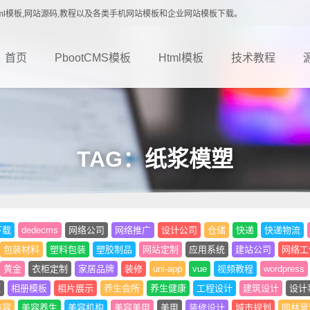
载,Html模板,网站源码,教程以及各类手机网站模板和企业网站模板下载。
首页
PbootCMS模板
Html模板
技术教程
TAG：纸浆模塑
下载
dedecms
网络公司
网络推广
设计公司
仓储
快递
快递物流
包装材料
塑料包装
塑胶制品
网站定制
应用系统
建站公司
网络工
黄金
衣柜定制
家居品牌
装修
uni-app
vue
视频教程
wordpress
题
相册模板
相片展示
养生会所
养生健康
工程设计
建筑设计
设计
美容
美容养生
美容机构
美容美甲
美甲
装修设计
城市规划
园林景