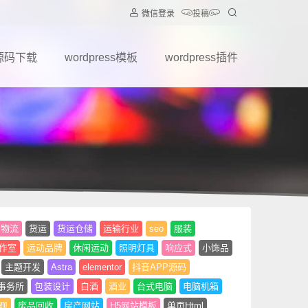
微信登录
投稿
源码下载
wordpress模板
wordpress插件
物流
货运
货运仓储
运输行业
seo
服装
作室
运动品牌
休闲运动
照明灯具
响应式
小饰品
主题开发
Astra
elementor
抖音APP源码
事务所
包装设计
白酒
酒业
台式电脑
电脑机箱
观
废品回收
房产网站
H5网站模板
单页Html