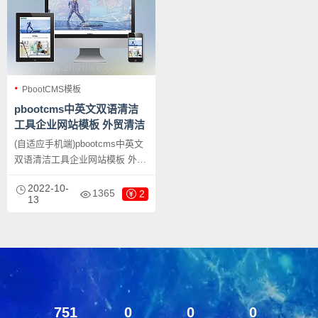
PbootCMS模板
pbootcms中英文双语清洁
工具企业网站模板 外贸清洁
设备网站源码下载
(自适应手机端)pbootcms中英文
双语清洁工具企业网站模板 外贸
清洁设备网站源码下载，
2022-10-
PbootCMS内核开发的网站模
1365
2
13
板，该模板适用于中英文双语网
站、清洁设备网站等企业，当然
其他行业也可以做，只需要把文
字图片换成其他行业的即可；
751
0
0
0