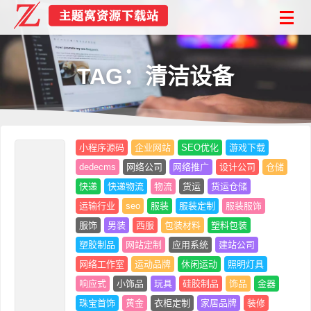
TAG：清洁设备
小程序源码
企业网站
SEO优化
游戏下载
dedecms
网络公司
网络推广
设计公司
仓储
快递
快递物流
物流
货运
货运仓储
运输行业
seo
服装
服装定制
服装服饰
服饰
男装
西服
包装材料
塑料包装
塑胶制品
网站定制
应用系统
建站公司
网络工作室
运动品牌
休闲运动
照明灯具
响应式
小饰品
玩具
硅胶制品
饰品
金器
珠宝首饰
黄金
衣柜定制
家居品牌
装修