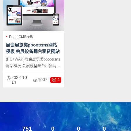
PbootCMS模板
展会展览类pbootcms网站
模板 会展设备舞台租赁网站
源码下载
(PC+WAP)展会展览类pbootcms
网站模板 会展设备舞台租赁网站
源码下载，PbootCMS内核开发
2022-10-
的网站模板，该模板适用于展会
1007
2
14
展览网站、舞台租赁网站等企
业，当然其他行业也可以做，只
需要把文字图片换成其他行业的
即可；
751
0
0
0