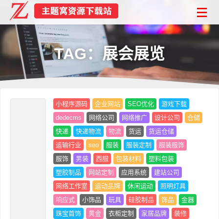
TAG：展会展览
小程序源码
企业网站
SEO优化
游戏下载
dedecms
网络公司
网络推广
设计公司
仓储
快递
快递物流
物流
货运
货运仓储
运输行业
seo
服装
服装定制
服装服饰
服饰
男装
西服
包装材料
塑料包装
塑胶制品
网站定制
应用系统
建站公司
网络工作室
运动品牌
休闲运动
照明灯具
响应式
小饰品
玩具
硅胶制品
饰品
金器
珠宝首饰
黄金
衣柜定制
家居品牌
装修