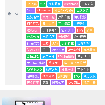
uni-app
vue
视频教程
wordpress
主题开发
Astra
elementor
抖音APP源码
品牌女装
TAG
服装品牌
图片主题
摄影主题
相册模板
相片展示
养生会所
养生健康
工程设计
建筑设计
设计事务所
包装设计
白酒
酒业
台式电脑
电脑机箱
电脑配件
企业模板
仓储货架
美发
美容
美容养生
美容机构
美容美甲
美甲
装修设计
城市规划
园林景观
废品回收
房产网站
H5网站模板
单页Html
大屏展示系统
数据大屏
电子屏Html模版
APP下载页
稳重大气
教育培训
工业企业
通用模板
社交网站
招聘网站
博客
简历模板
医疗健康
家政
搬家公司
交友网站
建筑工程