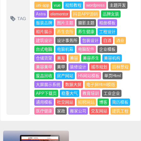
uni-app
vue
视频教程
wordpress
主题开发
Astra
elementor
抖音APP源码
品牌女装
TAG
服装品牌
图片主题
摄影主题
相册模板
相片展示
养生会所
养生健康
工程设计
建筑设计
设计事务所
包装设计
白酒
酒业
台式电脑
电脑机箱
电脑配件
企业模板
仓储货架
美发
美容
美容养生
美容机构
美容美甲
美甲
装修设计
城市规划
园林景观
废品回收
房产网站
H5网站模板
单页Html
大屏展示系统
数据大屏
电子屏Html模版
APP下载页
稳重大气
教育培训
工业企业
通用模板
社交网站
招聘网站
博客
简历模板
医疗健康
家政
搬家公司
交友网站
建筑工程