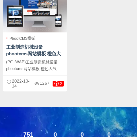
PbootCMS模板
工业制造机械设备
pbootcms网站模板 橙色大
气的压滤机制造业网站源码
(PC+WAP)工业制造机械设备
下载
pbootcms网站模板 橙色大气的
压滤机制造业网站源码下载，
2022-10-
PbootCMS内核开发的网站模
1267
2
14
板，该模板适用于机械设备网
站、压滤机制造网站等企业，当
然其他行业也可以做，只需要把
文字图片换成其他行业的即可；
751
0
0
0