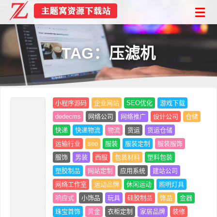
TAG：压滤机
小程序源码
企业网站
SEO优化
游戏下载
dedecms
网络公司
网络推广
设计公司
仓储
快递
快递物流
物流
货运
货运仓储
运输行业
seo
服装
服装定制
服装服饰
服饰
男装
西服
包装材料
塑料包装
塑胶制品
网站定制
应用系统
建站公司
网络工作室
运动品牌
休闲运动
照明灯具
响应式
小饰品
玩具
硅胶制品
饰品
金器
珠宝首饰
黄金
衣柜定制
家居品牌
装修