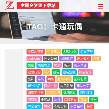
TAG：卡通玩偶
小程序源码
企业网站
SEO优化
游戏下载
dedecms
网络公司
网络推广
设计公司
仓储
快递
快递物流
物流
货运
货运仓储
运输行业
seo
服装
服装定制
服装服饰
服饰
男装
西服
包装材料
塑料包装
塑胶制品
网站定制
应用系统
建站公司
网络工作室
运动品牌
休闲运动
照明灯具
响应式
小饰品
玩具
硅胶制品
饰品
金器
珠宝首饰
黄金
衣柜定制
家居品牌
装修