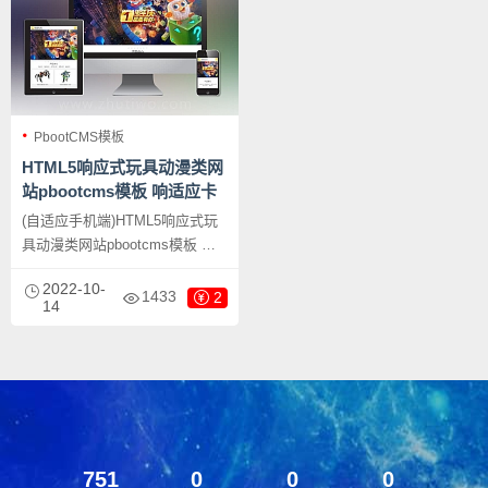
PbootCMS模板
HTML5响应式玩具动漫类网
站pbootcms模板 响适应卡
通玩偶网站源码下载
(自适应手机端)HTML5响应式玩
具动漫类网站pbootcms模板 响
适应卡通玩偶网站源码下载，
2022-10-
PbootCMS内核开发的网站模
1433
2
14
板，该模板适用于玩具动漫网
站、卡通玩偶网站等企业，当然
其他行业也可以做，只需要把文
字图片换成其他行业的即可；
751
0
0
0