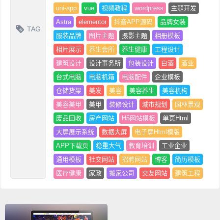
uni-app
vue
视频教程
wordpress
主题开发
Astra
elementor
抖音APP源码
品牌女装
TAG
服装品牌
图片主题
摄影主题
相册模板
相片展示
养生会所
养生健康
工程设计
建筑设计
设计事务所
包装设计
白酒
酒业
台式电脑
电脑机箱
电脑配件
企业模板
仓储货架
美发
美容
美容养生
美容机构
美容美甲
美甲
装修设计
城市规划
园林景观
废品回收
房产网站
H5网站模板
单页Html
大屏展示系统
数据大屏
电子屏Html模版
APP下载页
稳重大气
教育培训
工业企业
通用模板
社交网站
招聘网站
博客
简历模板
医疗健康
家政
搬家公司
交友网站
建筑工程