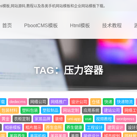
载,Html模板,网站源码,教程以及各类手机网站模板和企业网站模板下载。
首页
PbootCMS模板
Html模板
技术教程
TAG：压力容器
下载
dedecms
网络公司
网络推广
设计公司
仓储
快递
快递物流
包装材料
塑料包装
塑胶制品
网站定制
应用系统
建站公司
网络工
黄金
衣柜定制
家居品牌
装修
uni-app
vue
视频教程
wordpress
题
相册模板
相片展示
养生会所
养生健康
工程设计
建筑设计
设计
美容
美容养生
美容机构
美容美甲
美甲
装修设计
城市规划
园林景