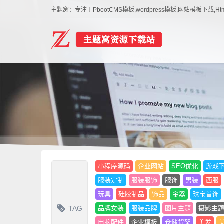
主题窝：专注于PbootCMS模板,wordpress模板,网站模板下
小程序源码
企业网站
SEO优化
游戏
服装定制
服装服饰
服饰
男装
西服
玩具
硅胶制品
饰品
金器
珠宝首饰
TAG
品牌女装
服装品牌
图片主题
摄影主
电脑配件
企业模板
仓储货架
美发