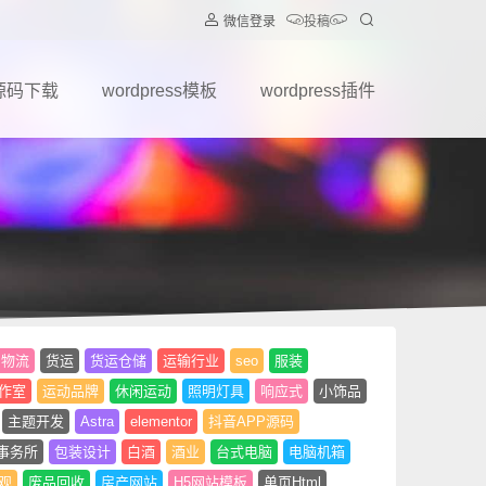
微信登录
投稿
源码下载
wordpress模板
wordpress插件
物流
货运
货运仓储
运输行业
seo
服装
作室
运动品牌
休闲运动
照明灯具
响应式
小饰品
主题开发
Astra
elementor
抖音APP源码
事务所
包装设计
白酒
酒业
台式电脑
电脑机箱
观
废品回收
房产网站
H5网站模板
单页Html