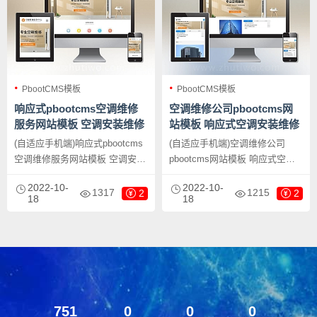
PbootCMS模板
PbootCMS模板
响应式pbootcms空调维修
空调维修公司pbootcms网
服务网站模板 空调安装维修
站模板 响应式空调安装维修
网站源码下载
网站源码下载
(自适应手机端)响应式pbootcms
(自适应手机端)空调维修公司
空调维修服务网站模板 空调安装
pbootcms网站模板 响应式空调
维修网站源码下载，PbootCMS
安装维修网站源码下载，
2022-10-
2022-10-
内核开发的网站模板，该模板适
PbootCMS内核开发的网站模
1317
1215
2
2
18
18
用于空调维修服务网站、空调安
板，该模板适用于空调维修网
装维修网站等企业，当然其他行
站、空调安装维修网站等企业，
业也可以做，只需要把文字图片
当然其他行业也可以做，只需要
换成其他行业的即可；
把文字图片换成其他行业的即
可；
751
0
0
0