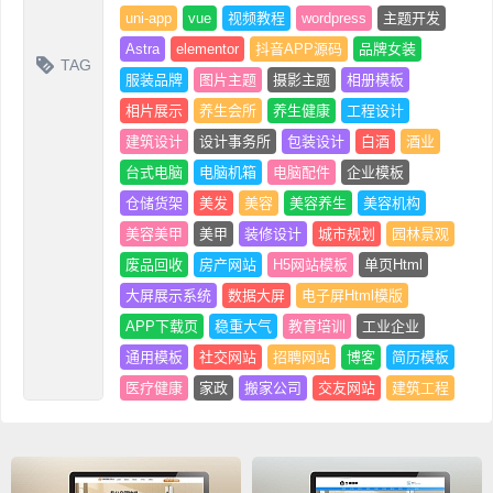
uni-app
vue
视频教程
wordpress
主题开发
Astra
elementor
抖音APP源码
品牌女装
TAG
服装品牌
图片主题
摄影主题
相册模板
相片展示
养生会所
养生健康
工程设计
建筑设计
设计事务所
包装设计
白酒
酒业
台式电脑
电脑机箱
电脑配件
企业模板
仓储货架
美发
美容
美容养生
美容机构
美容美甲
美甲
装修设计
城市规划
园林景观
废品回收
房产网站
H5网站模板
单页Html
大屏展示系统
数据大屏
电子屏Html模版
APP下载页
稳重大气
教育培训
工业企业
通用模板
社交网站
招聘网站
博客
简历模板
医疗健康
家政
搬家公司
交友网站
建筑工程