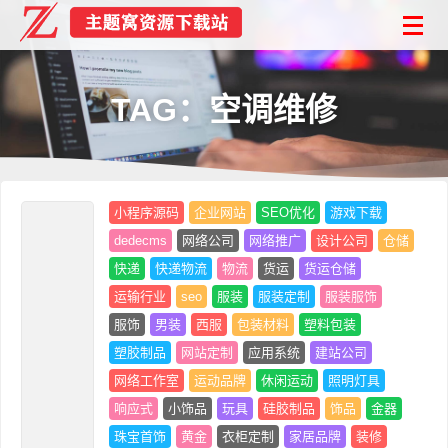
TAG：空调维修
小程序源码
企业网站
SEO优化
游戏下载
dedecms
网络公司
网络推广
设计公司
仓储
快递
快递物流
物流
货运
货运仓储
运输行业
seo
服装
服装定制
服装服饰
服饰
男装
西服
包装材料
塑料包装
塑胶制品
网站定制
应用系统
建站公司
网络工作室
运动品牌
休闲运动
照明灯具
响应式
小饰品
玩具
硅胶制品
饰品
金器
珠宝首饰
黄金
衣柜定制
家居品牌
装修