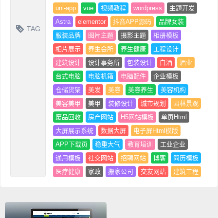
uni-app
vue
视频教程
wordpress
主题开发
Astra
elementor
抖音APP源码
品牌女装
TAG
服装品牌
图片主题
摄影主题
相册模板
相片展示
养生会所
养生健康
工程设计
建筑设计
设计事务所
包装设计
白酒
酒业
台式电脑
电脑机箱
电脑配件
企业模板
仓储货架
美发
美容
美容养生
美容机构
美容美甲
美甲
装修设计
城市规划
园林景观
废品回收
房产网站
H5网站模板
单页Html
大屏展示系统
数据大屏
电子屏Html模版
APP下载页
稳重大气
教育培训
工业企业
通用模板
社交网站
招聘网站
博客
简历模板
医疗健康
家政
搬家公司
交友网站
建筑工程