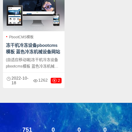
PbootCMS模板
冻干机冷冻设备pbootcms
模板 蓝色冷冻机械设备网站
源码下载
(自适应移动端)冻干机冷冻设备
pbootcms模板 蓝色冷冻机械设
备网站源码下载，PbootCMS内
2022-10-
核开发的网站模板，该模板适用
1262
2
18
于冻干机设备、冷冻设备网站等
企业，当然其他行业也可以做，
只需要把文字图片换成其他行业
的即可；
751
0
0
0