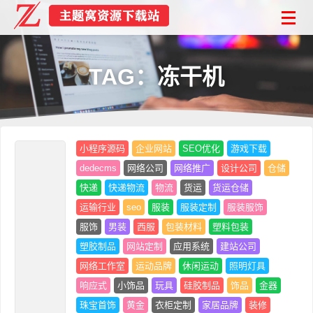
TAG：冻干机
小程序源码
企业网站
SEO优化
游戏下载
dedecms
网络公司
网络推广
设计公司
仓储
快递
快递物流
物流
货运
货运仓储
运输行业
seo
服装
服装定制
服装服饰
服饰
男装
西服
包装材料
塑料包装
塑胶制品
网站定制
应用系统
建站公司
网络工作室
运动品牌
休闲运动
照明灯具
响应式
小饰品
玩具
硅胶制品
饰品
金器
珠宝首饰
黄金
衣柜定制
家居品牌
装修