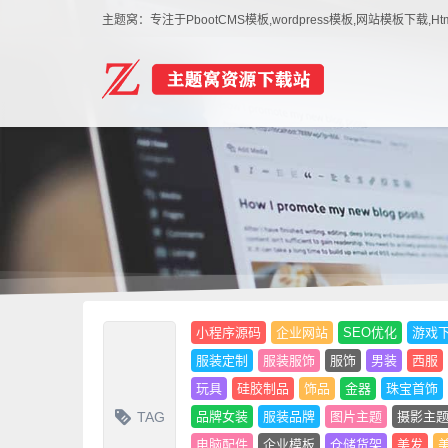
主题窝：专注于PbootCMS模板,wordpress模板,网站模板下
小程序源码
企业网站
SEO优化
游戏
服装定制
服装服饰
服饰
男装
西服
玩具
硅胶制品
饰品
金器
珠宝首饰
TAG
品牌女装
服装品牌
图片主题
摄影主
电脑配件
企业模板
仓储货架
美发