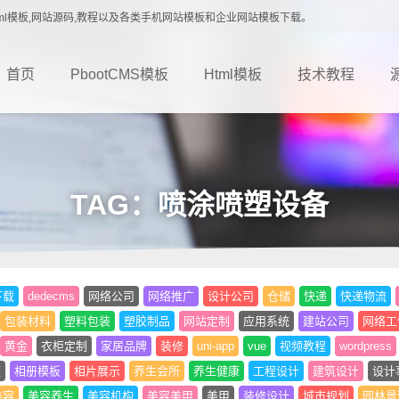
载,Html模板,网站源码,教程以及各类手机网站模板和企业网站模板下载。
首页
PbootCMS模板
Html模板
技术教程
TAG：喷涂喷塑设备
下载
dedecms
网络公司
网络推广
设计公司
仓储
快递
快递物流
包装材料
塑料包装
塑胶制品
网站定制
应用系统
建站公司
网络工
黄金
衣柜定制
家居品牌
装修
uni-app
vue
视频教程
wordpress
题
相册模板
相片展示
养生会所
养生健康
工程设计
建筑设计
设计
美容
美容养生
美容机构
美容美甲
美甲
装修设计
城市规划
园林景