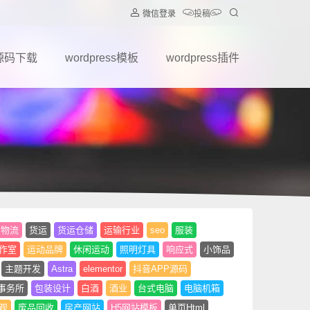
微信登录
投稿
源码下载
wordpress模板
wordpress插件
物流
货运
货运仓储
运输行业
seo
服装
作室
运动品牌
休闲运动
照明灯具
响应式
小饰品
主题开发
Astra
elementor
抖音APP源码
事务所
包装设计
白酒
酒业
台式电脑
电脑机箱
观
废品回收
房产网站
H5网站模板
单页Html