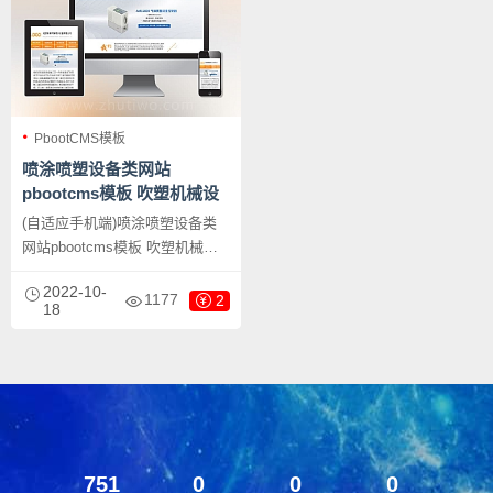
PbootCMS模板
喷涂喷塑设备类网站
pbootcms模板 吹塑机械设
备网站源码下载
(自适应手机端)喷涂喷塑设备类
网站pbootcms模板 吹塑机械设
备网站源码下载，PbootCMS内
2022-10-
核开发的网站模板，该模板适用
1177
2
18
于喷涂设备网站、喷塑设备网站
等企业，当然其他行业也可以
做，只需要把文字图片换成其他
行业的即可；
751
0
0
0