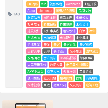
uni-app
vue
视频教程
wordpress
主题开发
Astra
elementor
抖音APP源码
品牌女装
TAG
服装品牌
图片主题
摄影主题
相册模板
相片展示
养生会所
养生健康
工程设计
建筑设计
设计事务所
包装设计
白酒
酒业
台式电脑
电脑机箱
电脑配件
企业模板
仓储货架
美发
美容
美容养生
美容机构
美容美甲
美甲
装修设计
城市规划
园林景观
废品回收
房产网站
H5网站模板
单页Html
大屏展示系统
数据大屏
电子屏Html模版
APP下载页
稳重大气
教育培训
工业企业
通用模板
社交网站
招聘网站
博客
简历模板
医疗健康
家政
搬家公司
交友网站
建筑工程