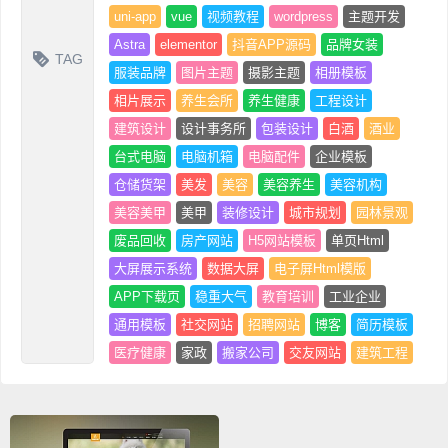
uni-app
vue
视频教程
wordpress
主题开发
Astra
elementor
抖音APP源码
品牌女装
TAG
服装品牌
图片主题
摄影主题
相册模板
相片展示
养生会所
养生健康
工程设计
建筑设计
设计事务所
包装设计
白酒
酒业
台式电脑
电脑机箱
电脑配件
企业模板
仓储货架
美发
美容
美容养生
美容机构
美容美甲
美甲
装修设计
城市规划
园林景观
废品回收
房产网站
H5网站模板
单页Html
大屏展示系统
数据大屏
电子屏Html模版
APP下载页
稳重大气
教育培训
工业企业
通用模板
社交网站
招聘网站
博客
简历模板
医疗健康
家政
搬家公司
交友网站
建筑工程