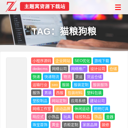
TAG：猫粮狗粮
小程序源码
企业网站
SEO优化
游戏下载
dedecms
网络公司
网络推广
设计公司
仓储
快递
快递物流
物流
货运
货运仓储
运输行业
seo
服装
服装定制
服装服饰
服饰
男装
西服
包装材料
塑料包装
塑胶制品
网站定制
应用系统
建站公司
网络工作室
运动品牌
休闲运动
照明灯具
响应式
小饰品
玩具
硅胶制品
饰品
金器
珠宝首饰
黄金
衣柜定制
家居品牌
装修