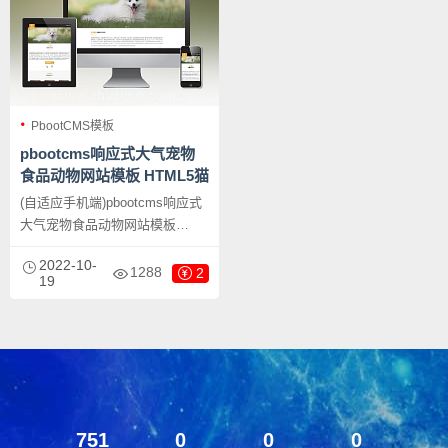
PbootCMS模板
pbootcms响应式大气宠物
食品动物网站模板 HTML5猫
粮狗粮网站源码下载
(自适应手机端)pbootcms响应式
大气宠物食品动物网站模板
HTML5猫粮狗粮网站源码下载，
2022-10-
PbootCMS内核开发的网站模
1288
2
19
板，该模板适用于宠物粮食网
站、猫粮狗粮网站等企业，当然
其他行业也可以做，只需要把文
字图片换成其他行业的即可；
751
0
0
0