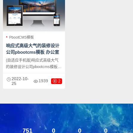
PbootCMS模板
响应式高级大气的装修设计
公司pbootcms模板 办公室
装修装饰公司网站源码下载
(自适应手机版)响应式高级大气
的装修设计公司pbootcms模板
办公室装修装饰公司网站源码下
2022-10-
载，PbootCMS内核开发的网站
1939
2
25
模板，该模板适用于装修设计公
司网站、装饰公司网站等企业，
当然其他行业也可以做，只需要
把文字图片换成其他行业的即
可；
751
0
0
0