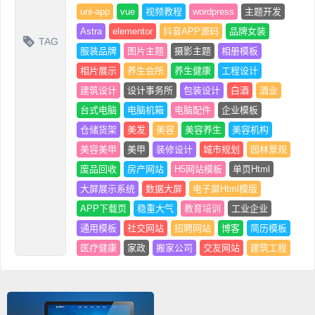
uni-app
vue
视频教程
wordpress
主题开发
Astra
elementor
抖音APP源码
品牌女装
TAG
服装品牌
图片主题
摄影主题
相册模板
相片展示
养生会所
养生健康
工程设计
建筑设计
设计事务所
包装设计
白酒
酒业
台式电脑
电脑机箱
电脑配件
企业模板
仓储货架
美发
美容
美容养生
美容机构
美容美甲
美甲
装修设计
城市规划
园林景观
废品回收
房产网站
H5网站模板
单页Html
大屏展示系统
数据大屏
电子屏Html模版
APP下载页
稳重大气
教育培训
工业企业
通用模板
社交网站
招聘网站
博客
简历模板
医疗健康
家政
搬家公司
交友网站
建筑工程