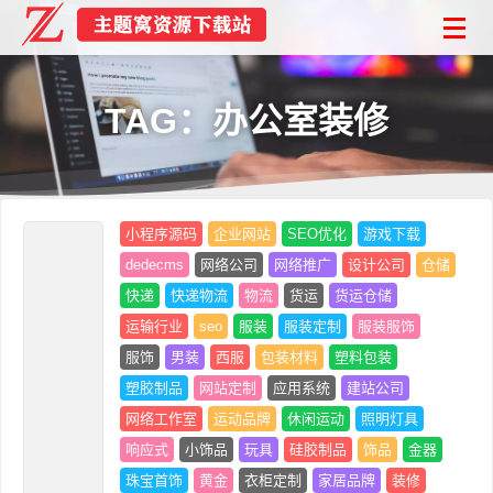
TAG：办公室装修
小程序源码
企业网站
SEO优化
游戏下载
dedecms
网络公司
网络推广
设计公司
仓储
快递
快递物流
物流
货运
货运仓储
运输行业
seo
服装
服装定制
服装服饰
服饰
男装
西服
包装材料
塑料包装
塑胶制品
网站定制
应用系统
建站公司
网络工作室
运动品牌
休闲运动
照明灯具
响应式
小饰品
玩具
硅胶制品
饰品
金器
珠宝首饰
黄金
衣柜定制
家居品牌
装修