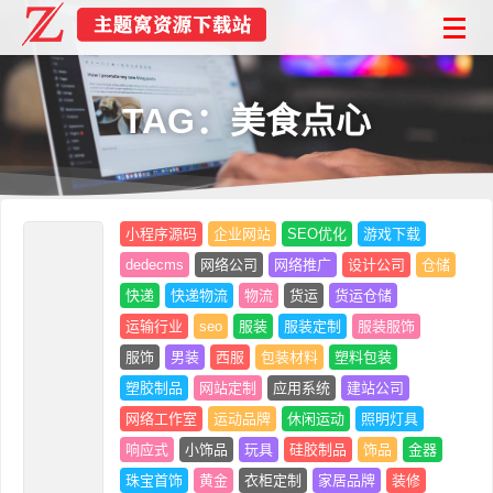
TAG：美食点心
小程序源码
企业网站
SEO优化
游戏下载
dedecms
网络公司
网络推广
设计公司
仓储
快递
快递物流
物流
货运
货运仓储
运输行业
seo
服装
服装定制
服装服饰
服饰
男装
西服
包装材料
塑料包装
塑胶制品
网站定制
应用系统
建站公司
网络工作室
运动品牌
休闲运动
照明灯具
响应式
小饰品
玩具
硅胶制品
饰品
金器
珠宝首饰
黄金
衣柜定制
家居品牌
装修