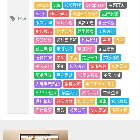
uni-app
vue
视频教程
wordpress
主题开发
Astra
elementor
抖音APP源码
品牌女装
TAG
服装品牌
图片主题
摄影主题
相册模板
相片展示
养生会所
养生健康
工程设计
建筑设计
设计事务所
包装设计
白酒
酒业
台式电脑
电脑机箱
电脑配件
企业模板
仓储货架
美发
美容
美容养生
美容机构
美容美甲
美甲
装修设计
城市规划
园林景观
废品回收
房产网站
H5网站模板
单页Html
大屏展示系统
数据大屏
电子屏Html模版
APP下载页
稳重大气
教育培训
工业企业
通用模板
社交网站
招聘网站
博客
简历模板
医疗健康
家政
搬家公司
交友网站
建筑工程