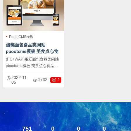
PbootCMS模板
蛋糕面包食品类网站
pbootcms模板 美食点心食
品糕点类网站源码下载
(PC+WAP)蛋糕面包食品类网站
pbootcms模板 美食点心食品糕
点类网站源码下载，PbootCMS
2022-11-
内核开发的网站模板，该模板适
1732
2
05
用于蛋糕面包网站、食品美食网
站等企业，当然其他行业也可以
做，只需要把文字图片换成其他
行业的即可；
751
0
0
0