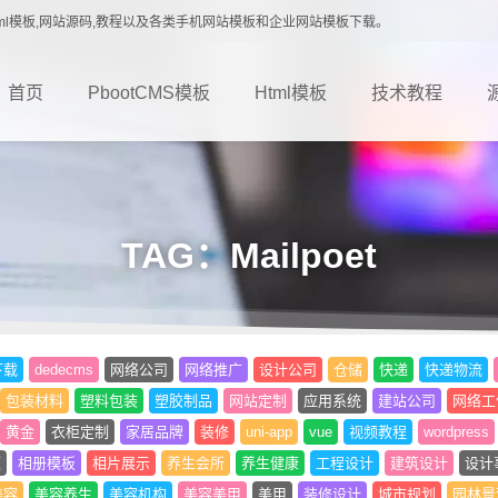
载,Html模板,网站源码,教程以及各类手机网站模板和企业网站模板下载。
首页
PbootCMS模板
Html模板
技术教程
TAG：Mailpoet
下载
dedecms
网络公司
网络推广
设计公司
仓储
快递
快递物流
包装材料
塑料包装
塑胶制品
网站定制
应用系统
建站公司
网络工
黄金
衣柜定制
家居品牌
装修
uni-app
vue
视频教程
wordpress
题
相册模板
相片展示
养生会所
养生健康
工程设计
建筑设计
设计
美容
美容养生
美容机构
美容美甲
美甲
装修设计
城市规划
园林景