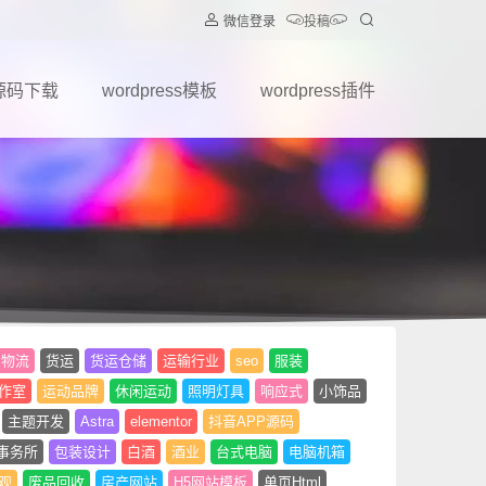
微信登录
投稿
源码下载
wordpress模板
wordpress插件
物流
货运
货运仓储
运输行业
seo
服装
作室
运动品牌
休闲运动
照明灯具
响应式
小饰品
主题开发
Astra
elementor
抖音APP源码
事务所
包装设计
白酒
酒业
台式电脑
电脑机箱
观
废品回收
房产网站
H5网站模板
单页Html