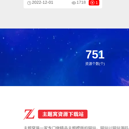
2022-12-01
1718
1
联系，MailPoet 可与Wordpress无缝协作，
发送精美页面的电子邮件。每次都有把邮件
发送到收件箱，创建大批忠实订阅者，本插
件自带大量精心设计的电子邮件模板供您选
择，此外，你还可直接从您的媒体库快速添
加内容和图像。 无需将文件上传到第三方服
务，一切就绪，随时可以在您的 WordPress
仪表板中使用。
751
资源个数(个)
主题窝是一家专门做精品主题模版的网站，网站以网站源码