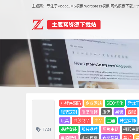
主题窝：专注于PbootCMS模板,wordpress模板,网站模板下
小程序源码
企业网站
SEO优化
游戏
服装定制
服装服饰
服饰
男装
西服
玩具
硅胶制品
饰品
金器
珠宝首饰
TAG
品牌女装
服装品牌
图片主题
摄影主
电脑配件
企业模板
仓储货架
美发