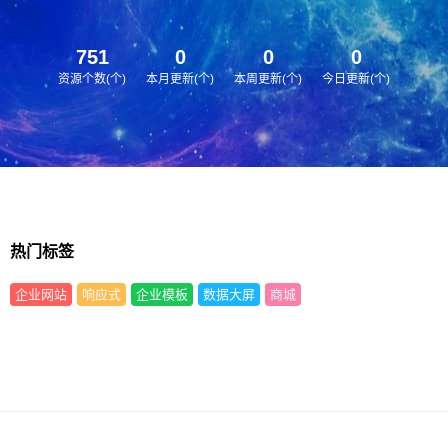
751
0
0
0
资源个数(个)
本月更新(个)
本周更新(个)
今日更新(个)
热门标签
企业网站
响应式
企业模板
数据大屏
商城