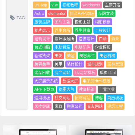
uni-app
vue
视频教程
wordpress
主题开发
Astra
elementor
抖音APP源码
品牌女装
TAG
服装品牌
图片主题
摄影主题
相册模板
相片展示
养生会所
养生健康
工程设计
建筑设计
设计事务所
包装设计
白酒
酒业
台式电脑
电脑机箱
电脑配件
企业模板
仓储货架
美发
美容
美容养生
美容机构
美容美甲
美甲
装修设计
城市规划
园林景观
废品回收
房产网站
H5网站模板
单页Html
大屏展示系统
数据大屏
电子屏Html模版
APP下载页
稳重大气
教育培训
工业企业
通用模板
社交网站
招聘网站
博客
简历模板
医疗健康
家政
搬家公司
交友网站
建筑工程