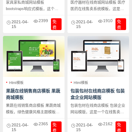
家具家私商城网站模板
医疗器材在线商城网站模板 医疗
bootstraps响应式模板，这个模
医药在线售卖系统模板，这是一
板设计比较时尚前卫，是家具家
个医疗器材商城网站模板，在线
2399
1910
免
免
私的在线售卖商城网站。
2021-04-
卖药系统模板。
2021-04-
15
15
费
费
Html模板
Html模板
果蔬在线销售商店模板 果蔬
包装包材在线商店模板 包装
商城模板
盒企业网站模版
果蔬在线销售商店模板 果蔬商城
包装包材在线商店模板 包装企业
模板，绿色健康风格主题模板，
网站模版，这是一个在线售卖包
非常适合果蔬行业或是绿色农产
装盒的网站模板，除适合纸箱厂
2365
2162
免
免
品、保健品等行业的一个在线商
2021-04-
外，其它行业均适合。
2021-04-
15
15
费
费
城模板。