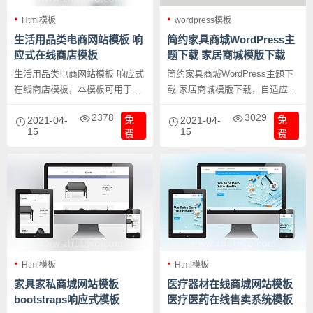
Html模板
wordpress模板
生活用品类电商网站模板 响
简约家具商城WordPress主
应式在线商店模板
题下载 家居商城模版下载
生活用品类电商网站模板 响应式
简约家具商城WordPress主题下
在线商店模板，本模板可用于生
载 家居商城模版下载，自适应
活用品、服装、以后各种物品的
（响应），WooCommerce，4个
2378
3029
免
免
在线销售网站，界面干净洁白。
2021-04-
头部类型，布局搭建，Layer 幻
2021-04-
15
15
费
费
灯片，WPML ，Mega 菜单，置
顶菜单，2个博客布局，AJAX 联
系表单，55个自定义布局搭建，
SEO等。本wordpress模版适合
电商行业使用，界面清爽时尚，
适合服装、家具等行业，功能强
大，美观大方。
Html模板
Html模板
家具家私商城网站模板
医疗器材在线商城网站模板
bootstraps响应式模板
医疗医药在线售卖系统模板