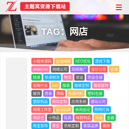
TAG：网店
小程序源码
企业网站
SEO优化
游戏下载
dedecms
网络公司
网络推广
设计公司
仓储
快递
快递物流
物流
货运
货运仓储
运输行业
seo
服装
服装定制
服装服饰
服饰
男装
西服
包装材料
塑料包装
塑胶制品
网站定制
应用系统
建站公司
网络工作室
运动品牌
休闲运动
照明灯具
响应式
小饰品
玩具
硅胶制品
饰品
金器
珠宝首饰
黄金
衣柜定制
家居品牌
装修